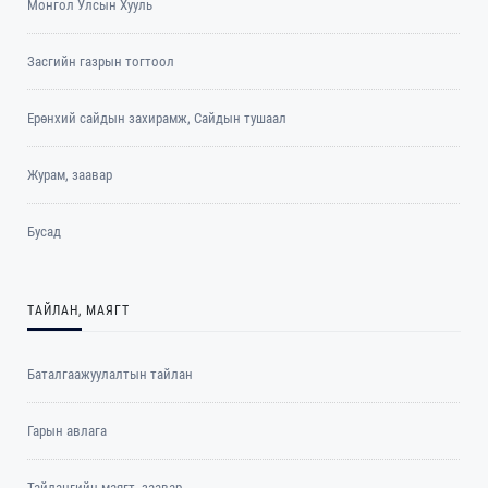
Монгол Улсын Хууль
Засгийн газрын тогтоол
Ерөнхий сайдын захирамж, Сайдын тушаал
Журам, заавар
Бусад
ТАЙЛАН, МАЯГТ
Баталгаажуулалтын тайлан
Гарын авлага
Тайлангийн маягт, заавар