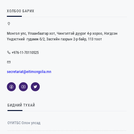
ХОЛБОО БАРИХ
Монгол улс, Улаанбаатар хот, Чингэлтэй дүүрэг 4-р хороо, Нэгдсэн
Үндэстний гудамж-5/2, Засгийн газрын 2-р байр, 113 тоот
+976-11-70110525
secretariat@eitimongolia.mn
БИДНИЙ ТУХАЙ
ОҮИТБС Олон улсад