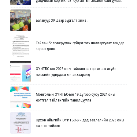
урьдчилан сэргийлэх” сургалтыг зохион байгуулав.
Багануур ХК дээр сургалт хийв.
Тайлан боловсруулах гүйцэтгэгч шалгаруулах тендер
зарлагдлаа.
ОҮИТБС-ын 2025 оны тайлангаа гаргах аж ахуйн
нэгжийн удирдлагын анхааралд
Монголын ОҮИТБС-ын 19 дүгээр буюу 2024 оны
нэгтгэл тайлангийн танилцуулга
Орхон аймгийн ОҮИТБС-ын дэд зөвлөлийн 2025 оны
ажлын тайлан