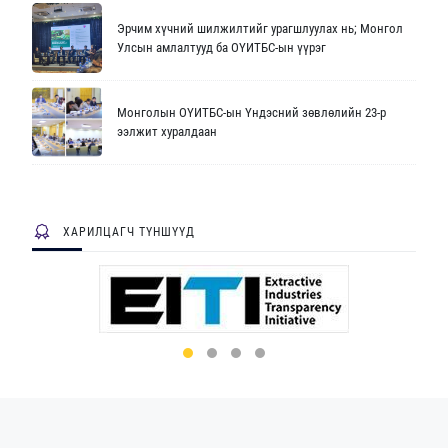
Эрчим хүчний шилжилтийг урагшлуулах нь; Монгол
Улсын амлалтууд ба ОҮИТБС-ын үүрэг
Монголын ОҮИТБС-ын Үндэсний зөвлөлийн 23-р
ээлжит хуралдаан
ХАРИЛЦАГЧ ТҮНШҮҮД