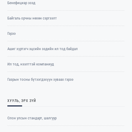
Бенефициар эзэд
Байгаль орчны нөхөн сэргээлт
Гэрээ
Ашиг хүртэгч эцсийн эздийн ил тод байдал
Ил тод, нээлттэй компаниуд
Газрын тосны бүтээгдэхүүн хуваах гэрээ
ХУУЛЬ, ЭРХ ЗҮЙ
Олон улсын стандарт, шалгуур