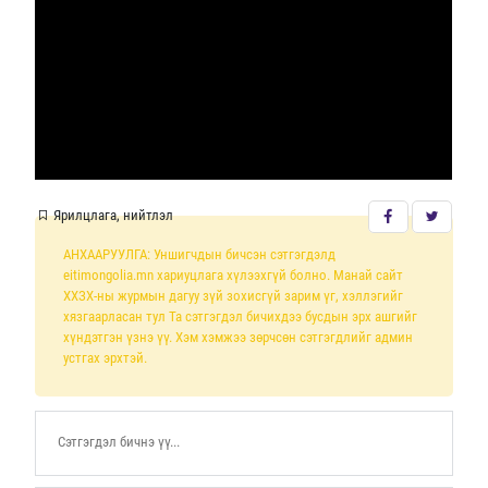
Ярилцлага, нийтлэл
АНХААРУУЛГА: Уншигчдын бичсэн сэтгэгдэлд
eitimongolia.mn хариуцлага хүлээхгүй болно. Манай сайт
ХХЗХ-ны журмын дагуу зүй зохисгүй зарим үг, хэллэгийг
хязгаарласан тул Та сэтгэгдэл бичихдээ бусдын эрх ашгийг
хүндэтгэн үзнэ үү. Хэм хэмжээ зөрчсөн сэтгэгдлийг админ
устгах эрхтэй.