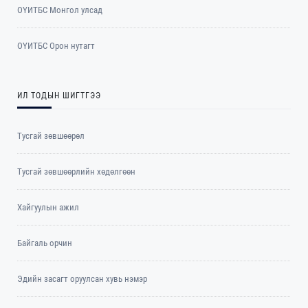
ОYИТБС Монгол улсад
ОYИТБС Орон нутагт
ИЛ ТОДЫН ШИГТГЭЭ
Тусгай зөвшөөрөл
Тусгай зөвшөөрлийн хөдөлгөөн
Хайгуулын ажил
Байгаль орчин
Эдийн засагт оруулсан хувь нэмэр