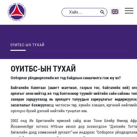
ОҮИТБС-ЫН ТУХАЙ
ОҮИТБС-ЫН ТУХАЙ
Олборлох үйлдвэрлэлийн ил тод байдлын санаачилга гэж юу вэ?
Байгалийн баялгаас (ашигт малтмал, газрын тос, байгалийн хий) о
орлогыг олон нийтэд ил тод болгосноор түүнийг нийтийн сайн сайхны төл
захиран зарцуулахад нь оролцогч талуудын хариуцлагыг өндөржүүлэх
засаглалыг бэхжүүлэх
эд чиглэсэн төр, хувийн хэвшил, иргэний нийгмий
оролцоо бүхий дэлхий нийтийн түншлэл юм.
2002 онд Их Британийн ерөнхий сайд асан Тони Блейр Өмнөд Афр
Йоханнесбург хотноо НҮБ-ын ивээл дор зохиогдсон “Дэлхийн Тогт
Хөгжлийн дээд хэмжээний уулзалт”-ын индэрээс “Олборлох үйлдвэрлэл