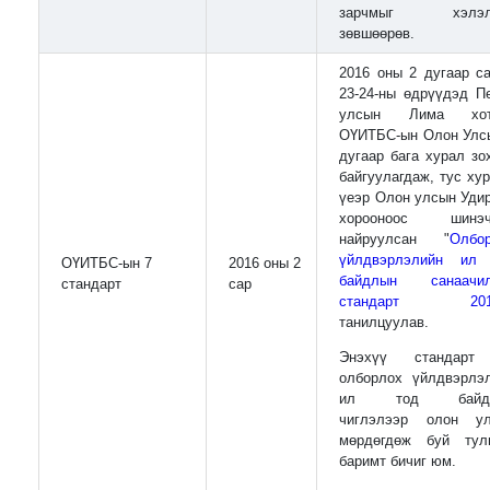
зарчмыг хэлэл
зөвшөөрөв.
2016 оны 2 дугаар с
23-24-ны өдрүүдэд П
улсын Лима хот
ОҮИТБС-ын Олон Улс
дугаар бага хурал зо
байгуулагдаж, тус ху
үеэр Олон улсын Уди
хорооноос шинэч
найруулсан "
Олбо
үйлдвэрлэлийн ил
ОҮИТБС-ын 7
2016 оны 2
байдлын санаачил
стандарт
сар
стандарт 201
танилцуулав.
Энэхүү стандарт
олборлох үйлдвэрлэ
ил тод байд
чиглэлээр олон у
мөрдөгдөж буй тул
баримт бичиг юм.