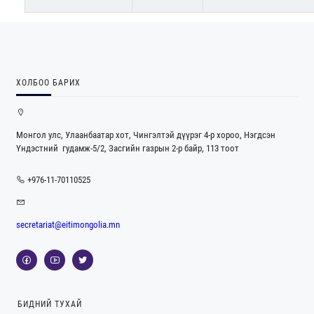
ХОЛБОО БАРИХ
Монгол улс, Улаанбаатар хот, Чингэлтэй дүүрэг 4-р хороо, Нэгдсэн
Үндэстний гудамж-5/2, Засгийн газрын 2-р байр, 113 тоот
+976-11-70110525
secretariat@eitimongolia.mn
БИДНИЙ ТУХАЙ