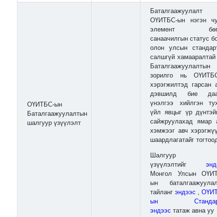
Баталгаажуулалт
ОҮИТБС-ын нэгэн ч
элемент бөг
санаачилгын статус б
олон улсын стандар
салшгүй хамааралтай
Баталгаажуулалтын
зорилго нь ОҮИТБ
хэрэгжилтэд гарсан 
дэвшилд бие даа
үнэлгээ хийлгэн ту
ОҮИТБС-ын
үйл явцыг үр дүнтэй
Баталгаажуулалтын
сайжруулахад ямар 
шалгуур үзүүлэлт
хэмжээг авч хэрэгжү
шаардлагатайг тогтоо
Шалгуур
үзүүлэлтийг
энд
Монгол Улсын ОҮИ
ын баталгаажуула
тайланг
эндээс
,
ОҮИ
ын Стандарт
эндээс
татаж авна уу