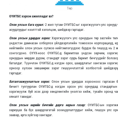
ОҮИТБС хэрхэн ажилладаг вэ?
Олон улсын бага хурал:
2 жил тутам ОҮИТБС-ыг хэрэгжүүлэгч улс орнууд 
асуудлуудыг нээлттэй хэлэлцэж, шийдвэр гаргадаг.
Олон улсын удирдах хороо:
Хэрэгжүүлэгч улс орнуудын төр засгийн төл
үндэстэн дамнасан олборлох үйлдвэрлэлийн томоохон корпорациуд, и
нийгмийн олон улсын сүлжээ нийгэмлэгүүдээс бүрдэх ба гишүүд нь 2 
сонгогдоно. ОУУХ-ноос ОҮИТБС-д баримтлах үндсэн зарчим, хэрэгж
орнуудын мөрдөх дүрэм, стандарт зэрэг суурь баримт бичгүүдийг боловс
баталдаг. Түүнчлэн ОҮИТБС-д нэгдэн орох, шаардлагыг хангасан хэрэгж
орноор хүлээн зөвшөөрөх зэрэг гишүүнчлэлтэй холбоотой шийдвэр
гаргадаг.
Баталгаажуулалтын хороо:
Олон улсын удирдах хорооноос гаргасан 
бичигт тулгуурлан ОҮИТБС-д нэгдэн орсон улс орнуудад стандартын
хэрэгжүүлж буй эсэх дээр хөндлөнгийн үнэлгээ хийж, тухайн оронд ч
хяналт тавидаг.
Олон улсын нарийн бичгийн дарга нарын газар:
ОҮИТБС-ын хэрэгжи
хариуцах ба бүх шаардлагатай зохицуулалтуудыг хийж, гишүүн улс ор
заавар, арга зүйгээр хангадаг.