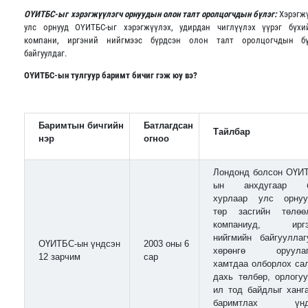
ОҮИТБС-ыг хэрэгжүүлэгч орнуудын олон талт оролцогчдын бүлэг:
Хэрэгж
улс орнууд ОҮИТБС-ыг хэрэгжүүлэх, удирдан чиглүүлэх үүрэг бүхи
компани, иргэний нийгмээс бүрдсэн олон талт оролцогчдын бү
байгуулдаг.
ОҮИТБС-ын тулгуур баримт бичиг гэж юу вэ?
Баримтын бичгийн
Батлагдсан
Тайлбар
нэр
огноо
Лондонд болсон ОҮИ
ын анхдугаар б
хурлаар улс орну
төр засгийн төлөө
компаниуд, иргэ
нийгмийн байгууллаг
ОҮИТБС-ын үндсэн
2003 оны 6
хөрөнгө оруулаг
12 зарчим
сар
хамтдаа олборлох са
дахь төлбөр, орлогу
ил тод байдлыг ханг
баримтлах үнд