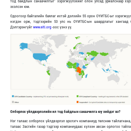
тод байдлын санаачилгыг” хэрэгжүүлэхийг олон улсад уриалснаар хэ
эхэлсэн юм.
Одоогоор байгалийн баялаг ихтэй дэлхийн 55 орон ОҮИТБС-ыг хэрэгжүү
нэгдэн орж, тэдгээрийн 53 улс нь ОҮИТБС-ын шаардлагыг хангаад 
Дэлгэрэнгүйг
www.eiti.org
-оос үзнэ үү.
Олборлох үйлдвэрлэлийн ил тод байдлын санаачилга юу хийдэг вэ?
Нэг талаас олборлох үйлдвэрлэл эрхлэгч компаниуд төлснөө тайлагнана,
талаас Засгийн газар тэдгээр компаниудаас хүлээн авсан орлогоо тайла