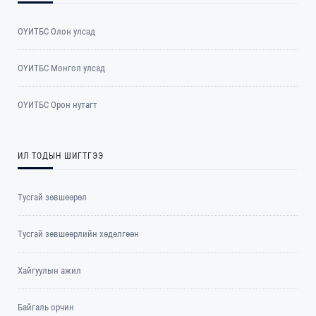
ОҮИТБС Олон улсад
ОYИТБС Монгол улсад
ОYИТБС Орон нутагт
ИЛ ТОДЫН ШИГТГЭЭ
Тусгай зөвшөөрөл
Тусгай зөвшөөрлийн хөдөлгөөн
Хайгуулын ажил
Байгаль орчин