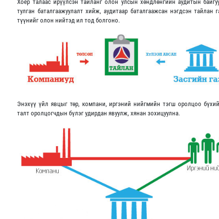
Хоёр талаас ирүүлсэн тайланг олон улсын хөндлөнгийн аудитын байгу
тулган баталгаажуулалт хийж, аудитаар баталгаажсан нэгдсэн тайлан г
түүнийг олон нийтэд ил тод болгоно.
Энэхүү үйл явцыг төр, компани, иргэний нийгмийн тэгш оролцоо бүхи
талт оролцогчдын бүлэг удирдан явуулж, хянан зохицуулна.