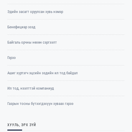
Эдийн засагт оруулсан хувь нэмэр
Бенефициар эзэд
Байгаль орчны нөхөн сэргээлт
Гэрээ
Ашиг хүртэгч эцсийн эздийн ил тод байдал
Ил тод, нээлттэй компаниуд
Газрын тосны бүтээгдэхүүн хуваах гэрээ
ХУУЛЬ, ЭРХ ЗҮЙ