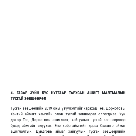
4. ГАЗАР ЗҮЙН БҮС НУТГААР ТАРХСАН АШИГТ МАЛТМАЛЫН
ТУСГАЙ ЗӨВШӨӨРӨЛ
Тусгай зөвшөөлийн 2019 оны үзүүлэлтийг харахад Төв, Дорноговь,
Хэнтий аймагт хамгийн олон тусгай зөвшөөрөл олгогджээ. Үүн
дотор Төв, Дорноговь ашиглалт, хайгуулын тусгай зөвшөөрлөөр
бусад аймгийг илүүхэв. Энэ хоёр аймгийн дараа Сэлэнгэ аймаг
ашиглалтын, Дундговь аймаг хайгуулын тусгай зөвшөөрлийн