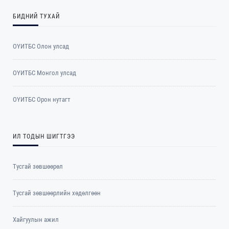
БИДНИЙ ТУХАЙ
ОҮИТБС Олон улсад
ОYИТБС Монгол улсад
ОYИТБС Орон нутагт
ИЛ ТОДЫН ШИГТГЭЭ
Тусгай зөвшөөрөл
Тусгай зөвшөөрлийн хөдөлгөөн
Хайгуулын ажил