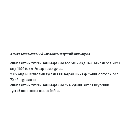
Ашигт малтмалын Ашиглалтын тусгай зөвшөөрөл:
Ашиглалтын тусгай зөвшөөрлийн тоо 2019 онд 1670 байсан бол 2020
онд 1696 болж 26-аар нэмэгджээ.
2019 онд ашиглалтын тусгай зөвшөөрөл шинээр 59-ийг олгосон бол
70-ийг цуцалжээ.
Ашиглалтын тусгай зөвшөөрлийн 49.6 хувийг алт ба нүүрсний
тусгай зөвшөөрөл эзэлж байна.