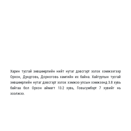
Харин тусгай зөвшөөрлийн нийт нутаг дэвсгэрт эзлэх хэмжээгээр
Орхон, Дундговь, Дорноговь хамгийн их байна. Хайгуулын тусгай
зөвшөөрлийн нутаг дэвсгэрт эзлэх хэмжээ улсын хэмжээнд 3.8 хувь
байгаа бол Орхон аймагт 13.2 хувь, Говьсүмбэрт 7 хувийг нь
эзэлжээ.