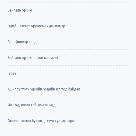
Байгаль орчин
Эдийн засагт оруулсан хувь нэмэр
Бенефициар эзэд
Байгаль орчны нөхөн сэргээлт
Гэрээ
Ашиг хүртэгч эцсийн эздийн ил тод байдал
Ил тод, нээлттэй компаниуд
Газрын тосны бүтээгдэхүүн хуваах гэрээ