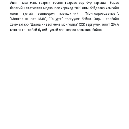
Ашигт малтмал, газрын тосны газраас сар бүр гаргадаг Эрдэс
баялгийн статистик мэдээнээс харахад 2019 оны байдлаар хамгийн
олон тусгай зөвшөөрөл эзэмшигчийг “Монголросцветмет”,
“Монголын алт МАК”, “Гацуурт” тэргүүлж байна. Харин талбайн
хэмжээгээр "Цайна инвэстмент монголиа" ХХК тэргүүлж, нийт 207.6
мянган га талбай бүхий тусгай зөвшөөрөл эзэмшиж байна.