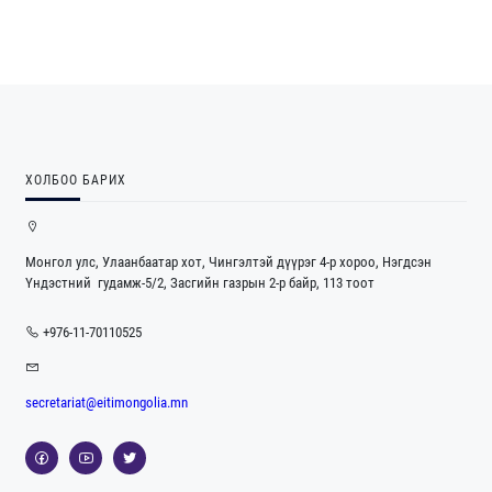
ХОЛБОО БАРИХ
Монгол улс, Улаанбаатар хот, Чингэлтэй дүүрэг 4-р хороо, Нэгдсэн
Үндэстний гудамж-5/2, Засгийн газрын 2-р байр, 113 тоот
+976-11-70110525
secretariat@eitimongolia.mn