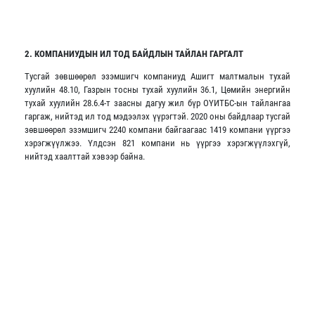
2. КОМПАНИУДЫН ИЛ ТОД БАЙДЛЫН ТАЙЛАН ГАРГАЛТ
Тусгай зөвшөөрөл эзэмшигч компаниуд Ашигт малтмалын тухай
хуулийн 48.10, Газрын тосны тухай хуулийн 36.1, Цөмийн энергийн
тухай хуулийн 28.6.4-т заасны дагуу жил бүр ОҮИТБС-ын тайлангаа
гаргаж, нийтэд ил тод мэдээлэх үүрэгтэй. 2020 оны байдлаар тусгай
зөвшөөрөл эзэмшигч 2240 компани байгаагаас 1419 компани үүргээ
хэрэгжүүлжээ. Үлдсэн 821 компани нь үүргээ хэрэгжүүлэхгүй,
нийтэд хаалттай хэвээр байна.