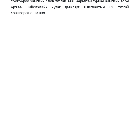
тоогоороо хамгийн олон тусгай зөвшөөрөлтэй гурван аймгийн тоон
оржээ. Нийслэлийн нутаг дэвсгэрт ашиглалтын 160 тусгай
зөвшөөрөл олгожээ.