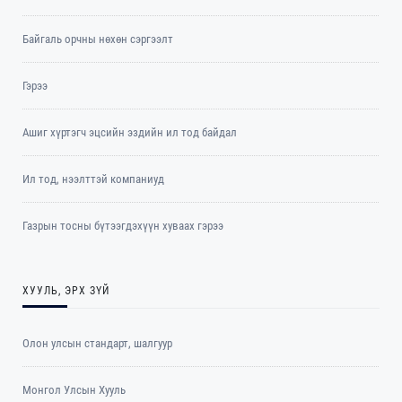
Байгаль орчны нөхөн сэргээлт
Гэрээ
Ашиг хүртэгч эцсийн эздийн ил тод байдал
Ил тод, нээлттэй компаниуд
Газрын тосны бүтээгдэхүүн хуваах гэрээ
ХУУЛЬ, ЭРХ ЗҮЙ
Олон улсын стандарт, шалгуур
Монгол Улсын Хууль