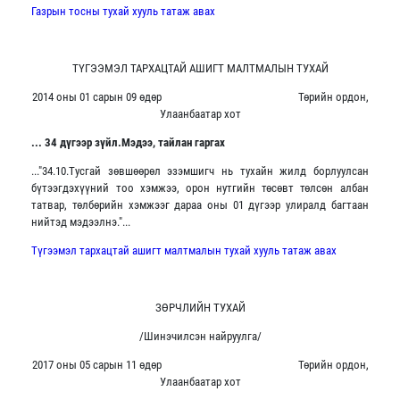
Газрын тосны тухай хууль татаж авах
ТҮГЭЭМЭЛ ТАРХАЦТАЙ АШИГТ МАЛТМАЛЫН ТУХАЙ
2014 оны 01 сарын 09 өдөр Төрийн ордон,
Улаанбаатар хот
... 34 дүгээр зүйл.Мэдээ, тайлан гаргах
..."34.10.Тусгай зөвшөөрөл эзэмшигч нь тухайн жилд борлуулсан
бүтээгдэхүүний тоо хэмжээ, орон нутгийн төсөвт төлсөн албан
татвар, төлбөрийн хэмжээг дараа оны 01 дүгээр улиралд багтаан
нийтэд мэдээлнэ."...
Түгээмэл тархацтай ашигт малтмалын тухай хууль татаж авах
ЗӨРЧЛИЙН ТУХАЙ
/Шинэчилсэн найруулга/
2017 оны 05 сарын 11 өдөр Төрийн ордон,
Улаанбаатар хот