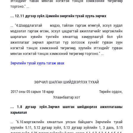
этгээдийг таван мянган нэгжтэй тэнцэх хэмжээний төгрөгөөр
торгоно." ...
... 12.11 дүгээр зүйл.Цөмийн энергийн тухай хууль зөрчих
... "4.Шаардлагатай мэдээ, тайлан гаргаж өгөөгүй, эсхүл худал
мэдээлэл гаргаж өгсөн, эсхүл цацрагтай ажиллагчийг мэргэжлийн
шарлагын хувийн тунгийн хяналтад хамруулаагүй бол үйл
ажиллагааг зөрчил арилтал түр зогсоож хүнийг гурван зуун
нэгжтэй тэнцэх хэмжээний төгрөгөөр, хуулийн этгээдийг гурван
мянган нэгжтэй тэнцэх хэмжээний төгрөгөөр торгоно." ...
Зөрчлийн тухай хууль татаж авах
ЗӨРЧИЛ ШАЛГАН ШИЙДВЭРЛЭХ ТУХАЙ
2017 оны 05 сарын 18 өдөр Төрийн ордон,
Улаанбаатар хот
... 1.8 дугаар зүйл.Зөрчил шалган шийдвэрлэх ажиллагааны
харьяалал
... "6.10.мэргэжлийн хяналтын улсын байцаагч Зөрчлийн тухай
хуулийн 5.11, 5.12 дугаар зүйл, 5.13 дугаар зүйлийн 1, 3 дахь, 5.15