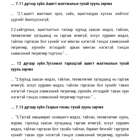
... 7.11 дүгээр зүйл.Ашигт малтмалын тухай хууль зөрчих
... "2.1.ашигт малтмал эрэх, хайх, ашиглахдаа хүлээх нийтлэг
үүргийг биелүүлээгүй;
2.2.хайгуулын, ашиглалтын талаар хуульд заасан мэдээ, тайлан,
төлөвлөгөөг хугацаанд нь гаргаж өгөөгүй, эсхүл хуурамч мэдээ,
тайлан гаргасан бол хүнийг нэг мянган нэгжтэй тэнцэх хэмжээний
төгрөгөөр, хуулийн этгээдийг арван мянган нэгжтэй тэнцэх
хэмжээний төгрөгөөр торгоно." ...
... 12 дугаар зүйл.Түгээмэл тархацтай ашигт малтмалын тухай
хууль зөрчих
... "2.Хуульд заасан мэдээ, тайлан, төлөвлөгөөг хугацаанд нь гаргаж
өгөөгүй, эсхүл хуурамч мэдээ, тайлан гаргасан бол хүнийг тавин
нэгжтэй тэнцэх хэмжээний төгрөгөөр, хуулийн этгээдийг таван зуун
нэгжтэй тэнцэх хэмжээний төгрөгөөр торгоно." ...
... 7.13 дугаар зүйл.Газрын тосны тухай хууль зөрчих
... "5.Тусгай зөвшөөрөл эзэмшигч мэдээ, тайлан, төлөвлөгөөг хууль,
журам, гэрээнд заасан хугацаанд гаргаж өгөөгүй, эсхүл хуурамч
мэдээ, тайлан гаргасан бол тухайн тайлан, баримт бичгийг гаргуулж
хүнийг таван зуун нэгжтэй тэнцэх хэмжээний төгрөгөөр, хуулийн