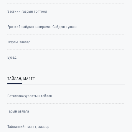
Засгийн газрын тогтоол
Ерөнхий сайдын захирамж, Сайдын тушаал
Журам, заавар
Бусад
ТАЙЛАН, МАЯГТ
Баталгаажуулалтын тайлан
Гарын авлага
Тайлангийн маягт, заавар