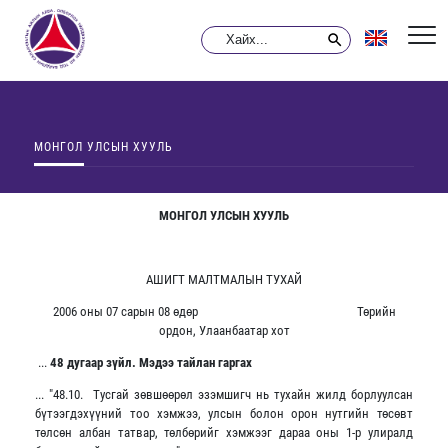
МОНГОЛ УЛСЫН ХУУЛЬ
МОНГОЛ УЛСЫН ХУУЛЬ
АШИГТ МАЛТМАЛЫН ТУХАЙ
2006 оны 07 сарын 08 өдөр Төрийн
ордон, Улаанбаатар хот
...
48 дугаар зүйл. Мэдээ тайлан гаргах
... "48.10. Тусгай зөвшөөрөл эзэмшигч нь тухайн жилд борлуулсан
бүтээгдэхүүний тоо хэмжээ, улсын болон орон нутгийн төсөвт
төлсөн албан татвар, төлбөрийг хэмжээг дараа оны 1-р улиралд