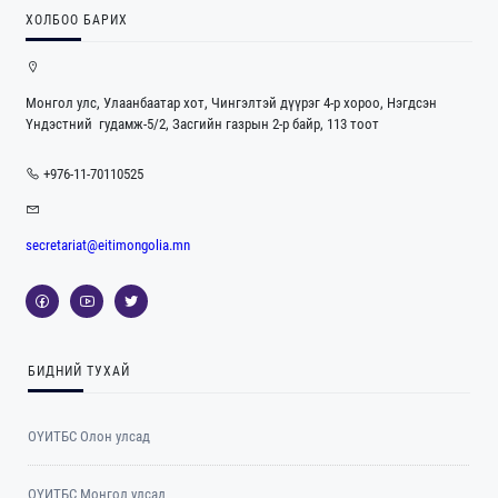
ХОЛБОО БАРИХ
Монгол улс, Улаанбаатар хот, Чингэлтэй дүүрэг 4-р хороо, Нэгдсэн
Үндэстний гудамж-5/2, Засгийн газрын 2-р байр, 113 тоот
+976-11-70110525
secretariat@eitimongolia.mn
БИДНИЙ ТУХАЙ
ОҮИТБС Олон улсад
ОYИТБС Монгол улсад