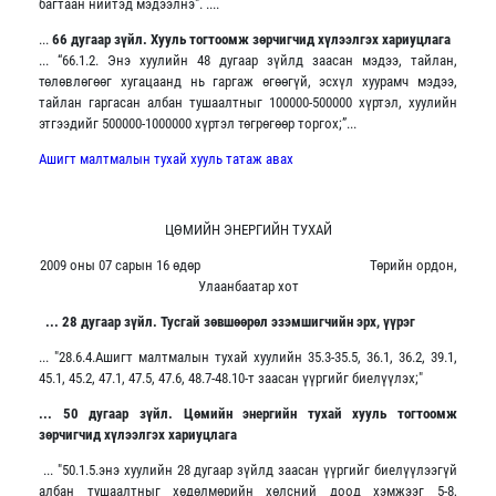
багтаан нийтэд мэдээлнэ". ....
...
66 дугаар зүйл. Хууль тогтоомж зөрчигчид хүлээлгэх хариуцлага
... “66.1.2. Энэ хуулийн 48 дугаар зүйлд заасан мэдээ, тайлан,
төлөвлөгөөг хугацаанд нь гаргаж өгөөгүй, эсхүл хуурамч мэдээ,
тайлан гаргасан албан тушаалтныг 100000-500000 хүртэл, хуулийн
этгээдийг 500000-1000000 хүртэл төгрөгөөр торгох;”...
Ашигт малтмалын тухай хууль татаж авах
ЦӨМИЙН ЭНЕРГИЙН ТУХАЙ
2009 оны 07 сарын 16 өдөр Төрийн ордон,
Улаанбаатар хот
... 28 дугаар зүйл. Тусгай зөвшөөрөл эзэмшигчийн эрх, үүрэг
... "28.6.4.Ашигт малтмалын тухай хуулийн 35.3-35.5, 36.1, 36.2, 39.1,
45.1, 45.2, 47.1, 47.5, 47.6, 48.7-48.10-т заасан үүргийг биелүүлэх;"
... 50 дугаар зүйл. Цөмийн энергийн тухай хууль тогтоомж
зөрчигчид
хүлээлгэх хариуцлага
... "50.1.5.энэ хуулийн 28 дугаар зүйлд заасан үүргийг биелүүлээгүй
албан тушаалтныг хөдөлмөрийн хөлсний доод хэмжээг 5-8,