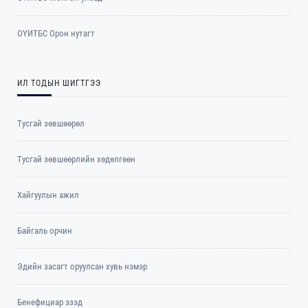
ОYИТБС Орон нутагт
ИЛ ТОДЫН ШИГТГЭЭ
Тусгай зөвшөөрөл
Тусгай зөвшөөрлийн хөдөлгөөн
Хайгуулын ажил
Байгаль орчин
Эдийн засагт оруулсан хувь нэмэр
Бенефициар эзэд