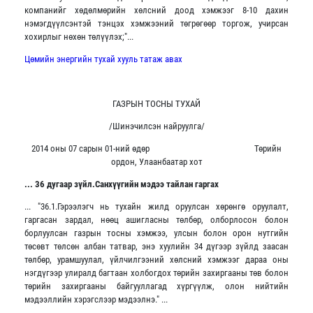
компанийг хөдөлмөрийн хөлсний доод хэмжээг 8-10 дахин
нэмэгдүүлсэнтэй тэнцэх хэмжээний төгрөгөөр торгож, учирсан
хохирлыг нөхөн төлүүлэх;"...
Цөмийн энергийн тухай хууль татаж авах
ГАЗРЫН ТОСНЫ ТУХАЙ
/Шинэчилсэн найруулга/
2014 оны 07 сарын 01-ний өдөр Төрийн
ордон, Улаанбаатар хот
... 36 дугаар зүйл.Санхүүгийн мэдээ тайлан гаргах
... "36.1.Гэрээлэгч нь тухайн жилд оруулсан хөрөнгө оруулалт,
гаргасан зардал, нөөц ашигласны төлбөр, олборлосон болон
борлуулсан газрын тосны хэмжээ, улсын болон орон нутгийн
төсөвт төлсөн албан татвар, энэ хуулийн 34 дүгээр зүйлд заасан
төлбөр, урамшуулал, үйлчилгээний хөлсний хэмжээг дараа оны
нэгдүгээр улиралд багтаан холбогдох төрийн захиргааны төв болон
төрийн захиргааны байгууллагад хүргүүлж, олон нийтийн
мэдээллийн хэрэгслээр мэдээлнэ." ...