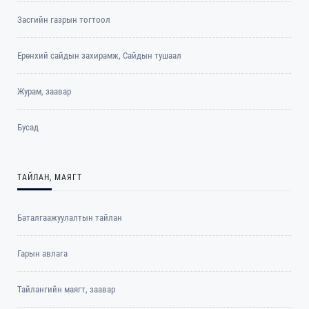
Засгийн газрын тогтоол
Ерөнхий сайдын захирамж, Сайдын тушаал
Журам, заавар
Бусад
ТАЙЛАН, МАЯГТ
Баталгаажуулалтын тайлан
Гарын авлага
Тайлангийн маягт, заавар