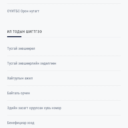
ОYИТБС Орон нутагт
ИЛ ТОДЫН ШИГТГЭЭ
Тусгай зөвшөөрөл
Тусгай зөвшөөрлийн хөдөлгөөн
Хайгуулын ажил
Байгаль орчин
Эдийн засагт оруулсан хувь нэмэр
Бенефициар эзэд