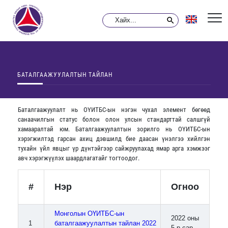
БАТАЛГААЖУУЛАЛТЫН ТАЙЛАН
Баталгаажуулалт нь ОҮИТБС-ын нэгэн чухал элемент бөгөөд
санаачилгын статус болон олон улсын стандарттай салшгүй
хамааралтай юм. Баталгаажуулалтын зорилго нь ОҮИТБС-ын
хэрэгжилтэд гарсан ахиц дэвшилд бие даасан үнэлгээ хийлгэн
тухайн үйл явцыг үр дүнтэйгээр сайжруулахад ямар арга хэмжээг
авч хэрэгжүүлэх шаардлагатайг тогтоодог.
#
Нэр
Огноо
Монголын ОҮИТБС-ын
2022 оны
1
баталгаажуулалтын тайлан 2022
5-р сар