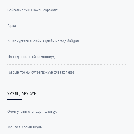
Байгаль орчны нөхөн сэргээлт
Гэрээ
Ашиг хүртэгч эцсийн эздийн ил тод байдал
Ил тод, нээлттэй компаниуд
Газрын тосны бүтээгдэхүүн хуваах гэрээ
ХУУЛЬ, ЭРХ ЗҮЙ
Олон улсын стандарт, шалгуур
Монгол Улсын Хууль