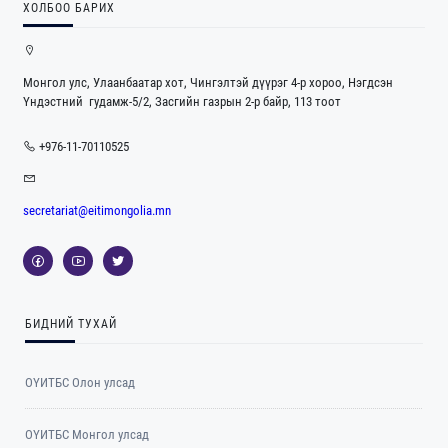
ХОЛБОО БАРИХ
Монгол улс, Улаанбаатар хот, Чингэлтэй дүүрэг 4-р хороо, Нэгдсэн
Үндэстний гудамж-5/2, Засгийн газрын 2-р байр, 113 тоот
+976-11-70110525
secretariat@eitimongolia.mn
БИДНИЙ ТУХАЙ
ОҮИТБС Олон улсад
ОYИТБС Монгол улсад