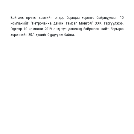
Байгаль орчны хамгийн өндөр барьцаа хөрөнгө байршуулсан 10
компанийг “Петрочайна дачин тамсаг Монгол” ХХК тэргүүлжээ.
Эдгээр 10 компани 2019 онд тус дансанд байршсан нийт барьцаа
хөрөнгийн 30.1 хувийг бүрдүүлж байна.