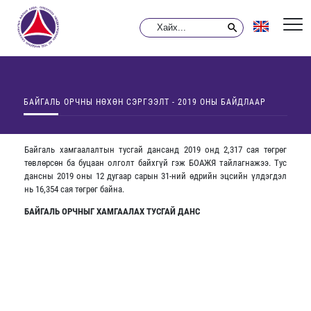
БАЙГАЛЬ ОРЧНЫ НӨХӨН СЭРГЭЭЛТ - 2019 ОНЫ БАЙДЛААР
Байгаль хамгаалалтын тусгай дансанд 2019 онд 2,317 сая төгрөг
төвлөрсөн ба буцаан олголт байхгүй гэж БОАЖЯ тайлагнажээ. Тус
дансны 2019 оны 12 дугаар сарын 31-ний өдрийн эцсийн үлдэгдэл
нь 16,354 сая төгрөг байна.
БАЙГАЛЬ ОРЧНЫГ ХАМГААЛАХ ТУСГАЙ ДАНС