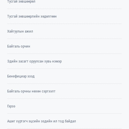
Тусгай зөвшөөрөл
Тусгай зөвшөөрлийн хөдөлгөөн
Хайгуулын ажил
Байгаль орчин
Эдийн засагт оруулсан хувь нэмэр
Бенефициар эзэд
Байгаль орчны нөхөн сэргээлт
Гэрээ
Ашиг хүртэгч эцсийн эздийн ил тод байдал