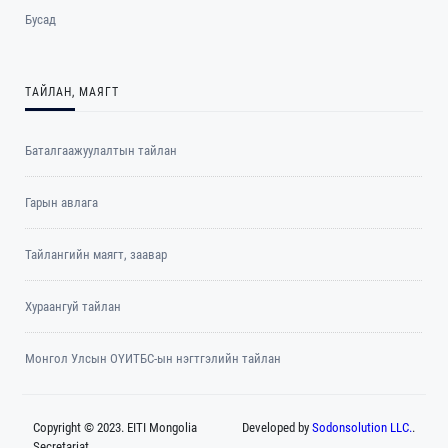
Бусад
ТАЙЛАН, МАЯГТ
Баталгаажуулалтын тайлан
Гарын авлага
Тайлангийн маягт, заавар
Хураангуй тайлан
Монгол Улсын ОҮИТБС-ын нэгтгэлийн тайлан
Copyright © 2023. EITI Mongolia
Developed by
Sodonsolution LLC.
.
Secretariat.