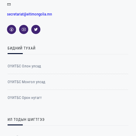
secretariat@eitimongolia.mn
БИДНИЙ ТУХАЙ
ОҮИТБС Олон улсад
ОYИТБС Монгол улсад
ОYИТБС Орон нутагт
ИЛ ТОДЫН ШИГТГЭЭ