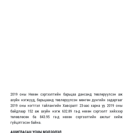
2019 оны Нөхөн сэргээлтийн барьцаа дансанд төвлөрүүлсэн аж
ахуйн нэгжүүд, барьцаанд төвлөрүүлсэн мөнгөн дүнгийн задаргааг
2019 оны нэгтгэл тайлангийн Хавсралт 23-аас харна уу. 2019 оны
байдлаар 152 аж ахуйн нэгж 632.89 га-д нөхөн сэргээлт хийхээр
төлөвлөсөн ба 843.95 га-д нөхөн сэргээлтийн ажлыг хийж
гүйцэтгэсэн байна.
АШИГЛАСАН УСНЫ МЭДЭЭЛЭЛ