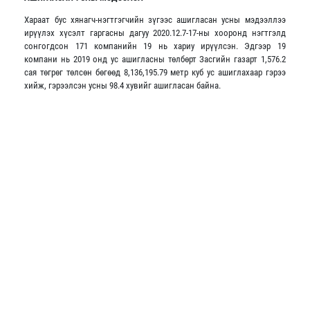
Хараат бус хянагч-нэгтгэгчийн зүгээс ашигласан усны мэдээллээ
ирүүлэх хүсэлт гаргасны дагуу 2020.12.7-17-ны хооронд нэгтгэлд
сонгогдсон 171 компанийн 19 нь хариу ирүүлсэн. Эдгээр 19
компани нь 2019 онд ус ашигласны төлбөрт Засгийн газарт 1,576.2
сая төгрөг төлсөн бөгөөд 8,136,195.79 метр куб ус ашиглахаар гэрээ
хийж, гэрээлсэн усны 98.4 хувийг ашигласан байна.