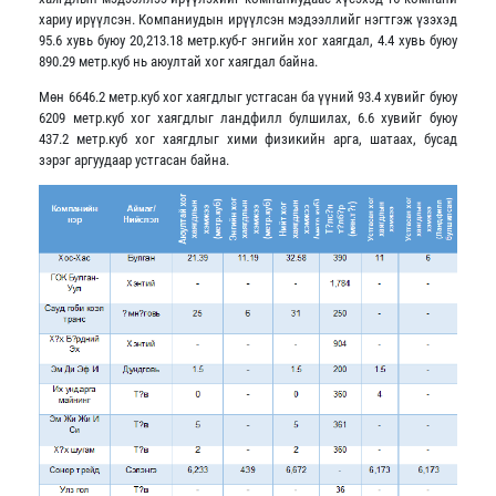
хариу ирүүлсэн. Компаниудын ирүүлсэн мэдээллийг нэгтгэж үзэхэд
95.6 хувь буюу 20,213.18 метр.куб-г энгийн хог хаягдал, 4.4 хувь буюу
890.29 метр.куб нь аюултай хог хаягдал байна.
Мөн 6646.2 метр.куб хог хаягдлыг устгасан ба үүний 93.4 хувийг буюу
6209 метр.куб хог хаягдлыг ландфилл булшилах, 6.6 хувийг буюу
437.2 метр.куб хог хаягдлыг хими физикийн арга, шатаах, бусад
зэрэг аргуудаар устгасан байна.