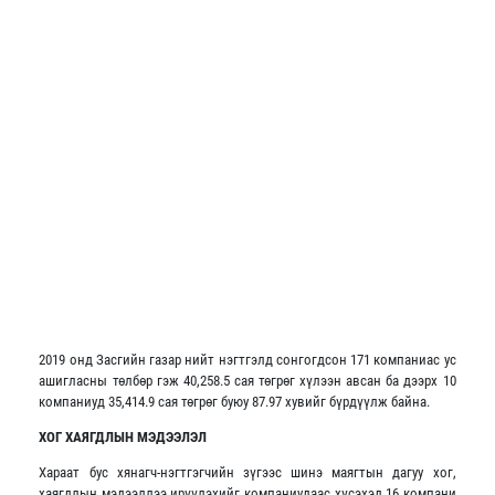
2019 онд Засгийн газар нийт нэгтгэлд сонгогдсон 171 компаниас ус
ашигласны төлбөр гэж 40,258.5 сая төгрөг хүлээн авсан ба дээрх 10
компаниуд 35,414.9 сая төгрөг буюу 87.97 хувийг бүрдүүлж байна.
ХОГ ХАЯГДЛЫН МЭДЭЭЛЭЛ
Хараат бус хянагч-нэгтгэгчийн зүгээс шинэ маягтын дагуу хог,
хаягдлын мэдээллээ ирүүлэхийг компаниудаас хүсэхэд 16 компани