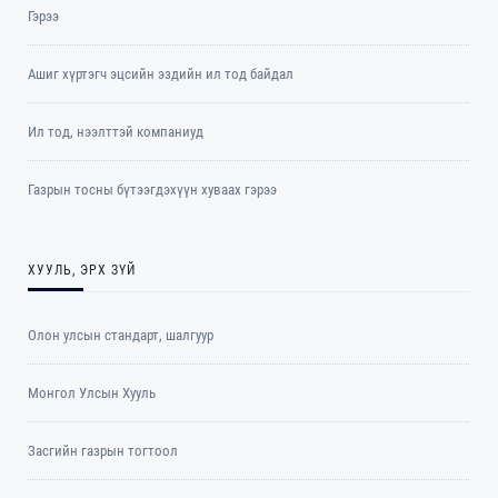
Гэрээ
Ашиг хүртэгч эцсийн эздийн ил тод байдал
Ил тод, нээлттэй компаниуд
Газрын тосны бүтээгдэхүүн хуваах гэрээ
ХУУЛЬ, ЭРХ ЗҮЙ
Олон улсын стандарт, шалгуур
Монгол Улсын Хууль
Засгийн газрын тогтоол