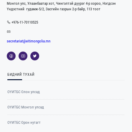
Монгол улс, Улаанбаатар хот, Чингэлтэй дүүрэг 4-р хороо, Нэгдсэн
Үндэстний гудамж-5/2, Засгийн газрын 2-р байр, 113 тоот
+976-11-70110525
secretariat@eitimongolia.mn
БИДНИЙ ТУХАЙ
ОҮИТБС Олон улсад
ОYИТБС Монгол улсад
ОYИТБС Орон нутагт