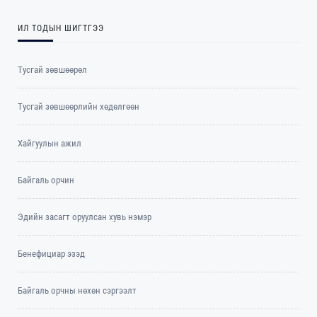
ИЛ ТОДЫН ШИГТГЭЭ
Тусгай зөвшөөрөл
Тусгай зөвшөөрлийн хөдөлгөөн
Хайгуулын ажил
Байгаль орчин
Эдийн засагт оруулсан хувь нэмэр
Бенефициар эзэд
Байгаль орчны нөхөн сэргээлт