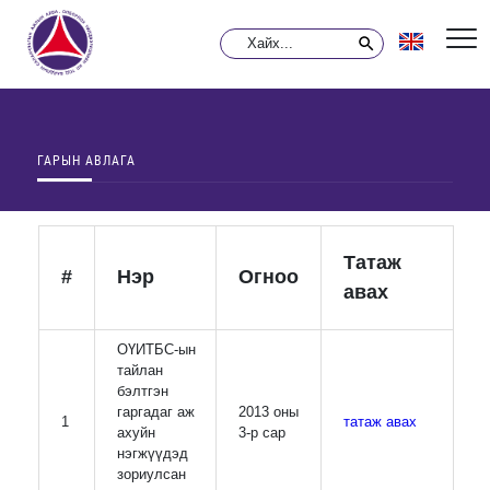
ГАРЫН АВЛАГА
Татаж
#
Нэр
Огноо
авах
ОҮИТБС-ын
тайлан
бэлтгэн
гаргадаг аж
2013 оны
1
татаж авах
ахуйн
3-р сар
нэгжүүдэд
зориулсан