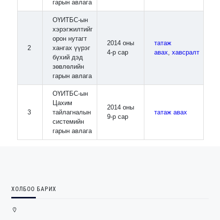
гарын авлага
ОҮИТБС-ын
хэрэгжилтийг
орон нутагт
2014 оны
татаж
2
хангах үүрэг
4-р сар
авах
,
хавсралт
бүхий дэд
зөвлөлийн
гарын авлага
ОҮИТБС-ын
Цахим
2014 оны
3
тайлагналын
татаж авах
9-р сар
системийн
гарын авлага
ХОЛБОО БАРИХ