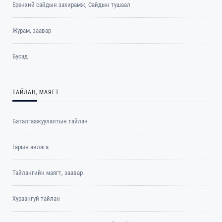
Ерөнхий сайдын захирамж, Сайдын тушаал
Журам, заавар
Бусад
ТАЙЛАН, МАЯГТ
Баталгаажуулалтын тайлан
Гарын авлага
Тайлангийн маягт, заавар
Хураангуй тайлан