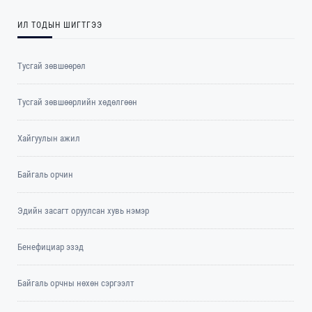
ИЛ ТОДЫН ШИГТГЭЭ
Тусгай зөвшөөрөл
Тусгай зөвшөөрлийн хөдөлгөөн
Хайгуулын ажил
Байгаль орчин
Эдийн засагт оруулсан хувь нэмэр
Бенефициар эзэд
Байгаль орчны нөхөн сэргээлт