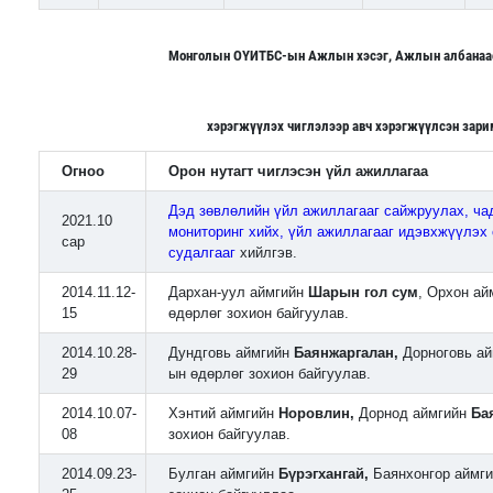
Монголын ОҮИТБС-ын Ажлын хэсэг, Ажлын албанаас 
хэрэгжүүлэх чиглэлээр а
вч хэрэгжүүлсэн зар
Огноо
Орон нутагт чиглэсэн үйл ажиллагаа
Дэд зөвлөлийн үйл ажиллагааг сайжруулах, чад
2021.10
мониторинг хийх, үйл ажиллагааг идэвхжүүлэх 
сар
судалгааг
хийлгэв.
2014.11.12-
Дархан-уул аймгийн
Шарын гол сум
, Орхон а
15
өдөрлөг
зохион байгуулав.
2014.10.28-
Дундговь аймгийн
Баянжаргалан,
Дорноговь а
29
ын өдөрлөг зохион байгуулав.
2014.10.07-
Хэнтий аймгийн
Норовлин,
Дорнод аймгийн
Ба
08
зохион байгуулав.
2014.09.23-
Булган аймгийн
Бүрэгхангай,
Баянхонгор аймг