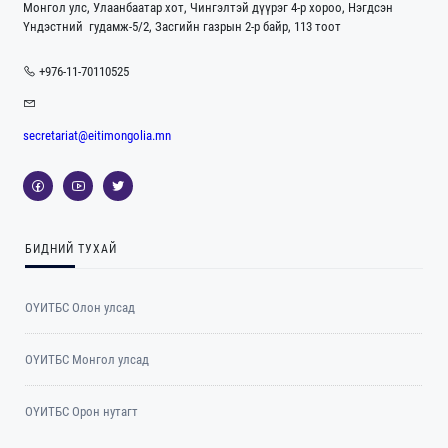
Монгол улс, Улаанбаатар хот, Чингэлтэй дүүрэг 4-р хороо, Нэгдсэн
Үндэстний гудамж-5/2, Засгийн газрын 2-р байр, 113 тоот
+976-11-70110525
secretariat@eitimongolia.mn
БИДНИЙ ТУХАЙ
ОҮИТБС Олон улсад
ОYИТБС Монгол улсад
ОYИТБС Орон нутагт