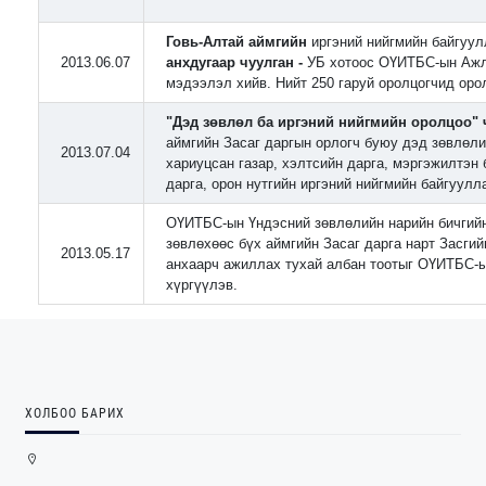
Говь-Алтай аймгийн
иргэний нийгмийн байгуу
2013.06.07
анхдугаар чуулган -
УБ хотоос ОҮИТБС-ын Ажл
мэдээлэл хийв. Нийт 250 гаруй оролцогчид оро
"Дэд зөвлөл ба иргэний нийгмийн оролцоо" 
аймгийн Засаг даргын орлогч буюу дэд зөвлөли
2013.07.04
хариуцсан газар, хэлтсийн дарга, мэргэжилтэн
дарга, орон нутгийн иргэний нийгмийн байгуулл
ОҮИТБС-ын Үндэсний зөвлөлийн нарийн бичгийн
зөвлөхөөс бүх аймгийн Засаг дарга нарт Засгий
2013.05.17
анхаарч ажиллах тухай албан тоотыг ОҮИТБС-ы
хүргүүлэв.
ХОЛБОО БАРИХ