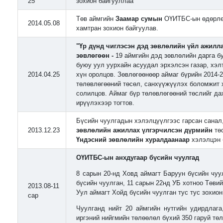
25
зохион байгууллаа
Төв аймгийн
Заамар сумын
ОҮИТБС-ын өдөрлөг
2014.05.08
хамтран зохион байгуулав.
"Үр дүнд чиглэсэн дэд зөвлөлийн үйл ажилла
зөвлөгөөн -
19 аймгийн дэд зөвлөлийн дарга б
буюу уул уурхайн асуудал эрхэлсэн газар, хэл
2014.04.25
хүн оролцов. Зөвлөгөөнөөр аймаг бүрийн 2014-
төлөвлөгөөний төсөл, санхүүжүүлэх боломжит 
солилцов. Аймаг бүр төлөвлөгөөний төслийг д
ирүүлэхээр тогтов.
Бүсийн чуулгадын хэлэлцүүлгээс гарсан санал
2013.12.23
зөвлөлийн ажиллах үлгэрчилсэн дүрмийн
тө
Үндэсний зөвлөлийн хуралдаанаар
хэлэлцэн 
ОҮИТБС-ын анхдугаар бүсийн чуулгад
8 сарын 20-нд Ховд аймагт Баруун бүсийн чуу
бүсийн чуулган, 11 сарын 22нд УБ хотноо Төвий
2013.08-11
Уул аймагт Хойд бүсийн чуулган тус тус зохион
сар
Чуулганд нийт 20 аймгийн нутгийн удирдлага
иргэний нийгмийн төлөөлөл бүхий 350 гаруй тө