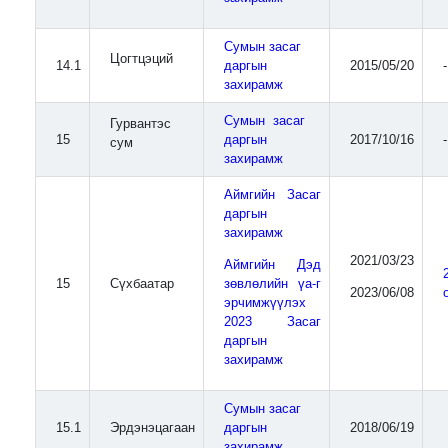
Сумын засаг
Цогтцэций
14.1
даргын
2015/05/20
-
захирамж
Сумын засаг
Гурвантэс
15
даргын
2017/10/16
-
сум
захирамж
Аймгийн Засаг
даргын
захирамж
2021/03/23
Аймгийн Дэд
15
Сүхбаатар
зөвлөлийн үа-г
2023/06/08
эрчимжүүлэх
2023 Засаг
даргын
захирамж
Сумын засаг
15.1
Эрдэнэцагаан
даргын
2018/06/19
захирамж