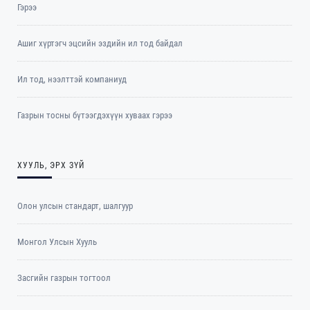
Гэрээ
Ашиг хүртэгч эцсийн эздийн ил тод байдал
Ил тод, нээлттэй компаниуд
Газрын тосны бүтээгдэхүүн хуваах гэрээ
ХУУЛЬ, ЭРХ ЗҮЙ
Олон улсын стандарт, шалгуур
Монгол Улсын Хууль
Засгийн газрын тогтоол