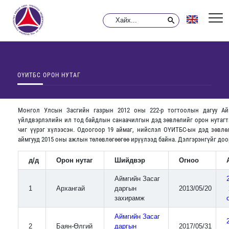
ОҮИТБС ОРОН НУТАГ
Монгол Улсын Засгийн газрын 2012 оны 222-р тогтоолын дагуу Ай
үйлдвэрлэлийн ил тод байдлын санаачилгын дэд зөвлөлийг орон нутагта
чиг үүрэг хүлээсэн. Одоогоор 19 аймаг, нийслэл ОҮИТБС-ын дэд зөвлөл
аймгууд 2015 оны ажлын төлөвлөгөөгөө ирүүлээд байна. Дэлгэрэнгүйг доор
д/д
Орон нутаг
Шийдвэр
Огноо
Аймгийн Засаг
1
Архангай
даргын
2013/05/20
захирамж
Аймгийн Засаг
2
Баян-Өлгий
даргын
2017/05/31