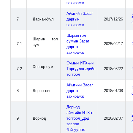
захирамж
Аймгийн Засаг
7
Дархан-Уул
даргын
2017/12/26
захирамж
Шарын гол
Шарын гол
сумын Засаг
7.1
2025/02/17
сум
даргын
захирамж
Сумын ИТХ-ын
Хонгор сум
7.2
Тэргүүлэгчдийн
2018/03/22
тогтоол
Аймгийн Засаг
8
Дорноговь
даргын
2018/01/08
захирамж
Дорнод
аймгийн ИТХ-н
9
Дорнод
тогтоол_Дэд
2020/02/07
зөвлөл
байгуулах