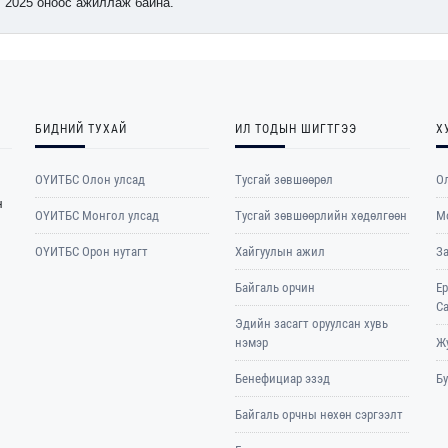
2025 оноос ажиллаж байна.
БИДНИЙ ТУХАЙ
ИЛ ТОДЫН ШИГТГЭЭ
Х
ОҮИТБС Олон улсад
Тусгай зөвшөөрөл
Ол
н
ОYИТБС Монгол улсад
Тусгай зөвшөөрлийн хөдөлгөөн
М
ОYИТБС Орон нутагт
Хайгуулын ажил
З
Байгаль орчин
Е
С
Эдийн засагт оруулсан хувь
нэмэр
Жу
Бенефициар эзэд
Б
Байгаль орчны нөхөн сэргээлт