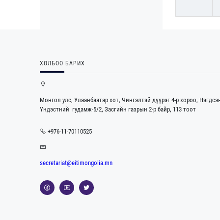
ХОЛБОО БАРИХ
Монгол улс, Улаанбаатар хот, Чингэлтэй дүүрэг 4-р хороо, Нэгдсэ
Үндэстний гудамж-5/2, Засгийн газрын 2-р байр, 113 тоот
+976-11-70110525
secretariat@eitimongolia.mn