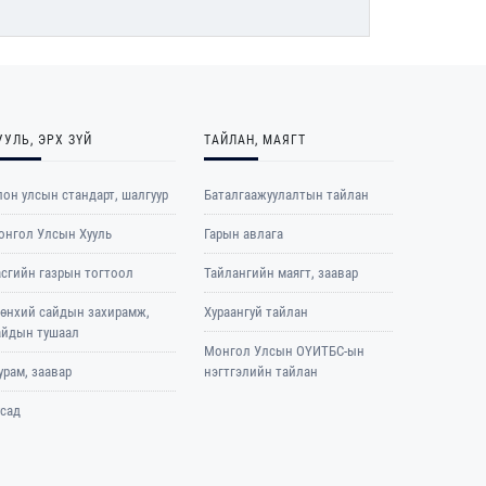
УУЛЬ, ЭРХ ЗҮЙ
ТАЙЛАН, МАЯГТ
он улсын стандарт, шалгуур
Баталгаажуулалтын тайлан
онгол Улсын Хууль
Гарын авлага
асгийн газрын тогтоол
Тайлангийн маягт, заавар
рөнхий сайдын захирамж,
Хураангуй тайлан
айдын тушаал
Монгол Улсын ОҮИТБС-ын
рам, заавар
нэгтгэлийн тайлан
усад