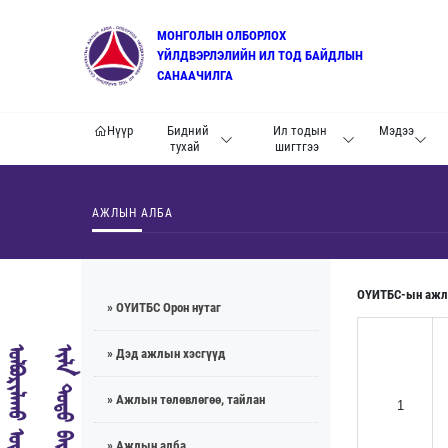
МОНГОЛЫН ОЛБОРЛОХ
ҮЙЛДВЭРЛЭЛИЙН ИЛ ТОД БАЙДЛЫН
САНААЧИЛГА
Нүүр
Бидний
Ил тодын
Мэдээ
тухай
шигтгээ
АЖЛЫН АЛБА
ОҮИТБС-ын ажл
» ОҮИТБС Орон нутаг
» Дэд ажлын хэсгүүд
» Ажлын төлөвлөгөө, тайлан
1
» Ажлын алба