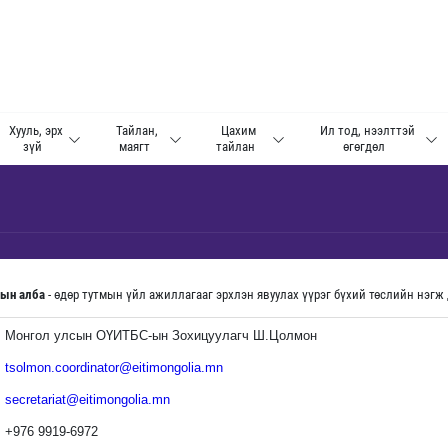
Хууль, эрх
Тайлан,
Цахим
Ил тод, нээлттэй
зүй
маягт
тайлан
өгөгдөл
ын алба
- өдөр тутмын үйл ажиллагааг эрхлэн явуулах үүрэг бүхий төслийн нэг
Монгол улсын ОҮИТБС-ын Зохицуулагч Ш.Цолмон
tsolmon.coordinator@eitimongolia.mn
secretariat@eitimongolia.mn
+976 9919-6972