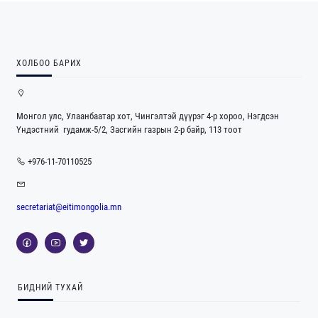
ХОЛБОО БАРИХ
Монгол улс, Улаанбаатар хот, Чингэлтэй дүүрэг 4-р хороо, Нэгдсэн
Үндэстний гудамж-5/2, Засгийн газрын 2-р байр, 113 тоот
+976-11-70110525
secretariat@eitimongolia.mn
БИДНИЙ ТУХАЙ