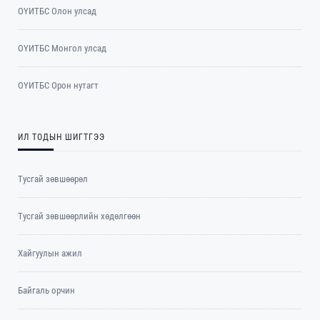
ОҮИТБС Олон улсад
ОYИТБС Монгол улсад
ОYИТБС Орон нутагт
ИЛ ТОДЫН ШИГТГЭЭ
Тусгай зөвшөөрөл
Тусгай зөвшөөрлийн хөдөлгөөн
Хайгуулын ажил
Байгаль орчин