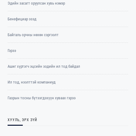
Эдийн засагт оруулсан хувь нэмэр
Бенефициар эзэд
Байгаль орчны нөхөн сэргээлт
Гэрээ
Ашиг хүртэгч эцсийн эздийн ил тод байдал
Ил тод, нээлттэй компаниуд
Газрын тосны бүтээгдэхүүн хуваах гэрээ
ХУУЛЬ, ЭРХ ЗҮЙ