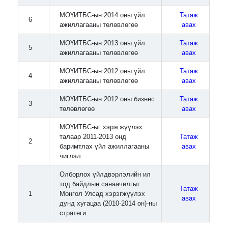
МОҮИТБС-ын 2014 оны үйл
Татаж
6
ажиллагааны төлөвлөгөө
авах
МОҮИТБС-ын 2013 оны үйл
Татаж
5
ажиллагааны төлөвлөгөө
авах
МОҮИТБС-ын 2012 оны үйл
Татаж
4
ажиллагааны төлөвлөгөө
авах
МОҮИТБС-ын 2012 оны бизнес
Татаж
3
төлөвлөгөө
авах
МОҮИТБС-ыг хэрэгжүүлэх
талаар 2011-2013 онд
Татаж
2
баримтлах үйл ажиллагааны
авах
чиглэл
Олборлох үйлдвэрлэлийн ил
тод байдлын санаачилгыг
Татаж
1
Монгол Улсад хэрэгжүүлэх
авах
дунд хугацаа (2010-2014 он)-ны
стратеги