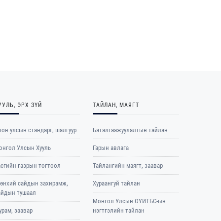
УУЛЬ, ЭРХ ЗҮЙ
ТАЙЛАН, МАЯГТ
он улсын стандарт, шалгуур
Баталгаажуулалтын тайлан
онгол Улсын Хууль
Гарын авлага
асгийн газрын тогтоол
Тайлангийн маягт, заавар
рөнхий сайдын захирамж,
Хураангуй тайлан
айдын тушаал
Монгол Улсын ОҮИТБС-ын
рам, заавар
нэгтгэлийн тайлан