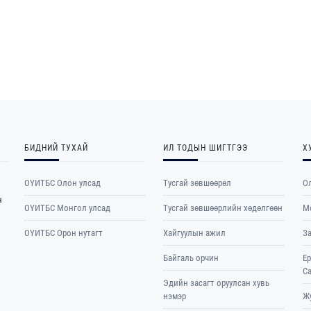
БИДНИЙ ТУХАЙ
ИЛ ТОДЫН ШИГТГЭЭ
Х
ОҮИТБС Олон улсад
Тусгай зөвшөөрөл
Ол
н
ОYИТБС Монгол улсад
Тусгай зөвшөөрлийн хөдөлгөөн
М
ОYИТБС Орон нутагт
Хайгуулын ажил
З
Байгаль орчин
Е
С
Эдийн засагт оруулсан хувь
нэмэр
Жу