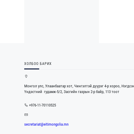
ХОЛБОО БАРИХ
Монгол улс, Улаанбаатар хот, Чингэлтэй дүүрэг 4-р хороо, Нэгдсэ
Үндэстний гудамж-5/2, Засгийн газрын 2-р байр, 113 тоот
+976-11-70110525
secretariat@eitimongolia.mn