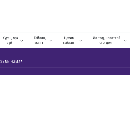
Хууль, эрх
Тайлан,
Цахим
Ил тод, нээлттэй
зүй
маягт
тайлан
өгөгдөл
 ХУВЬ НЭМЭР