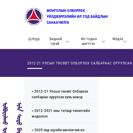
МОНГОЛЫН ОЛБОРЛОХ
ҮЙЛДВЭРЛЭЛИЙН ИЛ ТОД БАЙДЛЫН
САНААЧИЛГА
Нүүр
Бидний
Ил тодын
Мэдээ
тухай
шигтгээ
2012-21 УЛСЫН ТӨСӨВТ ОЛБОРЛОХ САЛБАРААС ОРУУЛСАН
» 2012-21 Улсын төсөвт Олборлох
салбараас оруулсан хувь нэмэр
» 2012-2021 оны татвар төлөлтийн
мэдээлэл
» 2020 онд эцсийн өмчлөгчөө ил