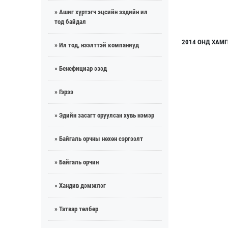
» Ашиг хүртэгч эцсийн эздийн ил
тод байдал
2014 ОНД ХАМ
» Ил тод, нээлттэй компаниуд
» Бенефициар эзэд
» Гэрээ
» Эдийн засагт оруулсан хувь нэмэр
» Байгаль орчны нөхөн сэргээлт
» Байгаль орчин
» Хандив дэмжлэг
» Татвар төлбөр