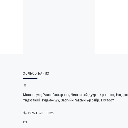
ХОЛБОО БАРИХ
Монгол улс, Улаанбаатар хот, Чингэлтэй дүүрэг 4-р хороо, Нэгдсэ
Үндэстний гудамж-5/2, Засгийн газрын 2-р байр, 113 тоот
+976-11-70110525