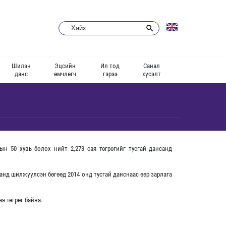
Шилэн
Эцсийн
Ил тод
Санал
данс
өмчлөгч
гэрээ
хүсэлт
н 50 хувь болох нийт 2,273 сая төгрөгийг тусгай дансанд
анд шилжүүлсэн бөгөөд 2014 онд тусгай данснаас өөр зарлага
я төгрөг байна.