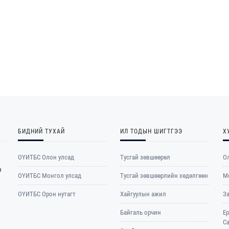
БИДНИЙ ТУХАЙ
ИЛ ТОДЫН ШИГТГЭЭ
Х
ОҮИТБС Олон улсад
Тусгай зөвшөөрөл
Ол
н
ОYИТБС Монгол улсад
Тусгай зөвшөөрлийн хөдөлгөөн
М
ОYИТБС Орон нутагт
Хайгуулын ажил
З
Байгаль орчин
Е
С