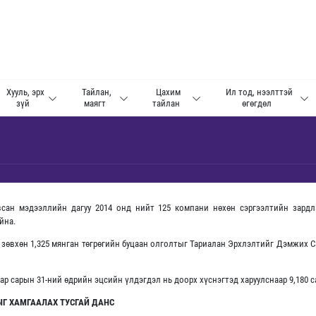
Хууль, эрх
Тайлан,
Цахим
Ил тод, нээлттэй
зүй
маягт
тайлан
өгөгдөл
сан мэдээллийн дагуу 2014 онд нийт 125 компани нөхөн сэргээлтийн зардлы
йна.
 зөвхөн 1,325 мянган төгрөгийн буцаан олголтыг Тариалан Эрхлэлтийг Дэмжих С
аар сарын 31-ний өдрийн эцсийн үлдэгдэл нь доорх хүснэгтэд харуулснаар 9,180 са
ЫГ ХАМГААЛАХ ТУСГАЙ ДАНС