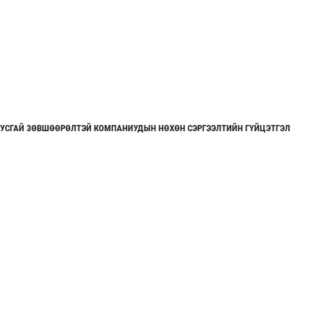
УСГАЙ ЗӨВШӨӨРӨЛТЭЙ КОМПАНИУДЫН НӨХӨН СЭРГЭЭЛТИЙН ГҮЙЦЭТГЭЛ