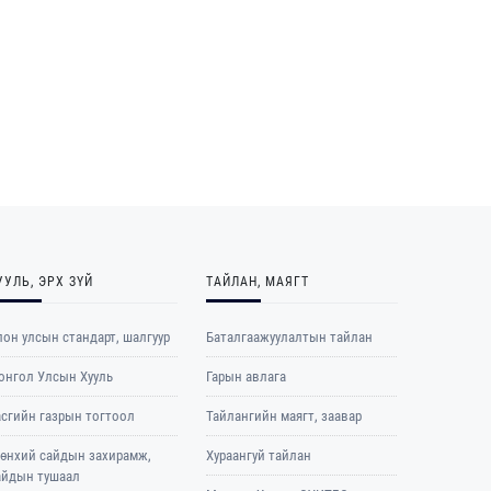
УУЛЬ, ЭРХ ЗҮЙ
ТАЙЛАН, МАЯГТ
он улсын стандарт, шалгуур
Баталгаажуулалтын тайлан
онгол Улсын Хууль
Гарын авлага
асгийн газрын тогтоол
Тайлангийн маягт, заавар
рөнхий сайдын захирамж,
Хураангуй тайлан
айдын тушаал