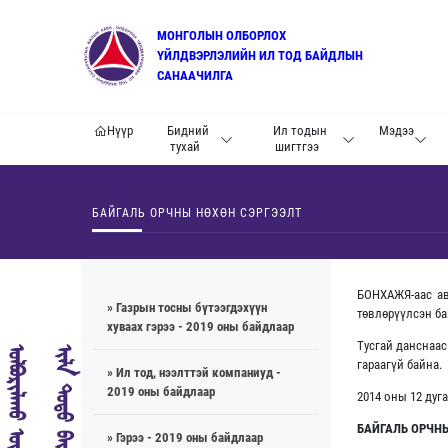
МОНГОЛЫН ОЛБОРЛОХ
ҮЙЛДВЭРЛЭЛИЙН ИЛ ТОД БАЙДЛЫН
САНААЧИЛГА
Нүүр
Бидний
Ил тодын
Мэдээ
тухай
шигтгээ
БАЙГАЛЬ ОРЧНЫ НӨХӨН СЭРГЭЭЛТ
БОНХАЖЯ-аас ав
» Газрын тосны бүтээгдэхүүн
төвлөрүүлсэн ба
хуваах гэрээ - 2019 оны байдлаар
Тусгай данснаас
гараагүй байна.
» Ил тод, нээлттэй компаниуд -
2019 оны байдлаар
2014 оны 12 дуг
БАЙГАЛЬ ОРЧН
» Гэрээ - 2019 оны байдлаар