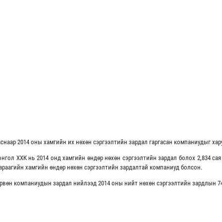
снаар 2014 оны хамгийн их нөхөн сэргээлтийн зардал гаргасан компаниудыг хар
гол ХХК нь 2014 онд хамгийн өндөр нөхөн сэргээлтийн зардал болох 2,834 сая 
араагийн хамгийн өндөр нөхөн сэргээлтийн зардалтай компаниуд болсон.
рвөн компаниудын зардал нийлээд 2014 оны нийт нөхөн сэргээлтийн зардлын 74