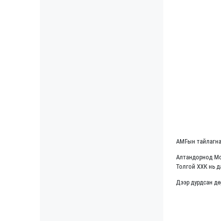
АМГ-ын тайлагна
Алтандорнод Мон
Толгой ХХК нь д
Дээр дурдсан дө