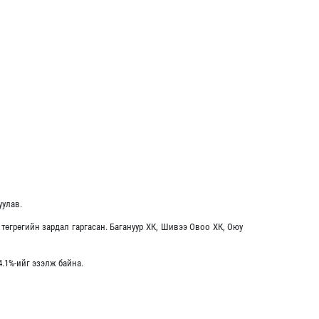
уулав.
төгрөгийн зардал гаргасан. Багануур ХК, Шивээ Овоо ХК, Оюу
.1%-ийг эзэлж байна.