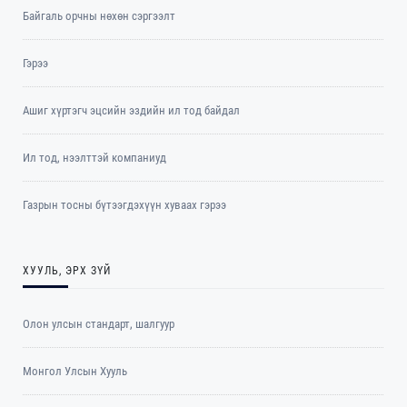
Байгаль орчны нөхөн сэргээлт
Гэрээ
Ашиг хүртэгч эцсийн эздийн ил тод байдал
Ил тод, нээлттэй компаниуд
Газрын тосны бүтээгдэхүүн хуваах гэрээ
ХУУЛЬ, ЭРХ ЗҮЙ
Олон улсын стандарт, шалгуур
Монгол Улсын Хууль