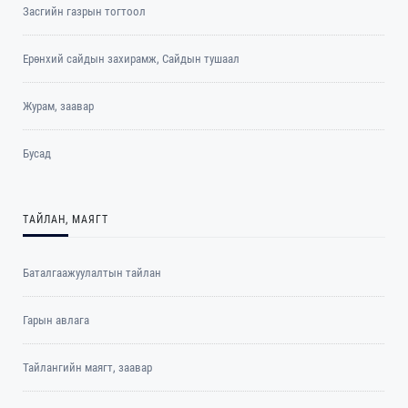
Засгийн газрын тогтоол
Ерөнхий сайдын захирамж, Сайдын тушаал
Журам, заавар
Бусад
ТАЙЛАН, МАЯГТ
Баталгаажуулалтын тайлан
Гарын авлага
Тайлангийн маягт, заавар