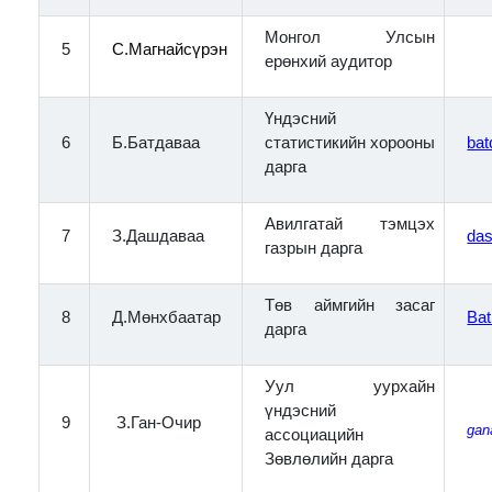
Монгол Улсын
5
С.Магнайсүрэн
ерөнхий аудитор
Үндэсний
6
Б.Батдаваа
статистикийн хорооны
ba
дарга
Авилгатай тэмцэх
7
З.Дашдаваа
da
газрын дарга
Төв аймгийн засаг
8
Д.Мөнхбаатар
Ba
дарга
Уул уурхайн
үндэсний
9
З.Ган-Очир
gan
ассоциацийн
Зөвлөлийн дарга