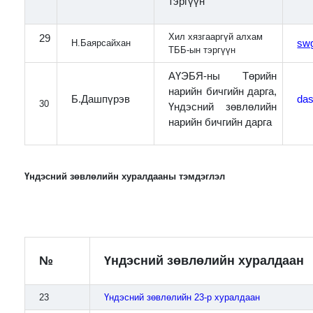
тэргүүн
Хил хязгааргүй алхам
29
Н.Баярсайхан
sw
ТББ-ын тэргүүн
АҮЭБЯ-ны Төрийн
нарийн бичгийн дарга,
da
Б.Дашпүрэв
30
Үндэсний зөвлөлийн
нарийн бичгийн дарга
Үндэсний зөвлөлийн хуралдааны тэмдэглэл
№
Үндэсний зөвлөлийн хуралдаан
23
Үндэсний зөвлөлийн 23-р хуралдаан