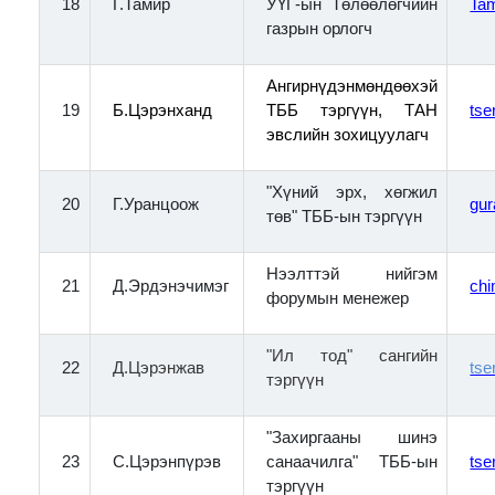
18
Г.Тамир
УҮГ-ын Төлөөлөгчийн
Ta
газрын орлогч
Ангирнүдэнмөндөөхэй
19
Б.Цэрэнханд
ТББ тэргүүн, ТАН
ts
эвслийн зохицуулагч
"Хүний эрх, хөгжил
20
Г.Уранцоож
gur
төв" ТББ-ын тэргүүн
Нээлттэй нийгэм
21
Д.Эрдэнэчимэг
ch
форумын менежер
"Ил тод" сангийн
22
Д.Цэрэнжав
ts
тэргүүн
"Захиргааны шинэ
23
С.Цэрэнпүрэв
санаачилга" ТББ-ын
ts
тэргүүн