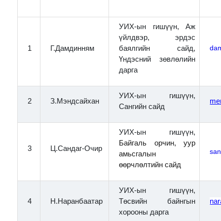
УИХ-ын гишүүн, Аж
үйлдвэр, эрдэс
da
1
Г.Дамдинням
баялгийн сайд,
Үндэсний зөвлөлийн
дарга
УИХ-ын гишүүн,
2
З.Мэндсайхан
me
Сангийн сайд
УИХ-ын гишүүн,
Байгаль орчин, уур
3
Ц.Сандаг-Очир
san
амьсгалын
өөрчлөлтийн сайд
УИХ-ын гишүүн,
4
Н.Наранбаатар
Төсвийн байнгын
nar
хорооны дарга