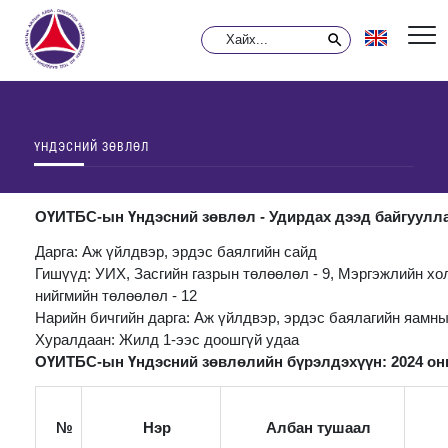
ҮНДЭСНИЙ ЗӨВЛӨЛ
ОҮИТБС-ын Үндэсний зөвлөл - Удирдах дээд байгуулл
Дарга: Аж үйлдвэр, эрдэс баялгийн сайд
Гишүүд: УИХ, Засгийн газрын төлөөлөл - 9, Мэргэжлийн хо
нийгмийн төлөөлөл - 12
Нарийн бичгийн дарга: Аж үйлдвэр, эрдэс баялагийн яамны
Хуралдаан: Жилд 1-ээс доошгүй удаа
ОҮИТБС-ын Үндэсний зөвлөлийн бүрэлдэхүүн: 2024 он
№
Нэр
Албан тушаал