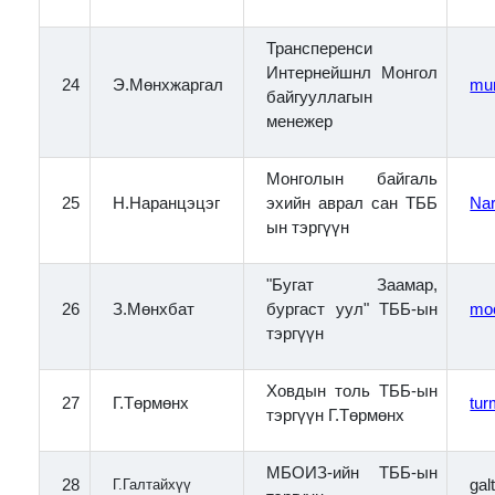
Трансперенси
Интернейшнл Монгол
24
Э.Мөнхжаргал
mu
байгууллагын
менежер
Монголын байгаль
25
Н.Наранцэцэг
эхийн аврал сан ТББ
Na
ын тэргүүн
"Бугат Заамар,
26
З.Мөнхбат
бургаст уул" ТББ-ын
mo
тэргүүн
Ховдын толь ТББ-ын
27
Г.Төрмөнх
tu
тэргүүн Г.Төрмөнх
МБОИЗ-ийн ТББ-ын
28
Г.Галтайхүү
gal