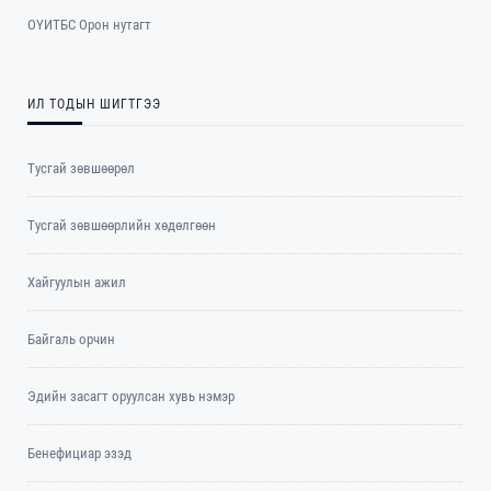
ОYИТБС Орон нутагт
ИЛ ТОДЫН ШИГТГЭЭ
Тусгай зөвшөөрөл
Тусгай зөвшөөрлийн хөдөлгөөн
Хайгуулын ажил
Байгаль орчин
Эдийн засагт оруулсан хувь нэмэр
Бенефициар эзэд