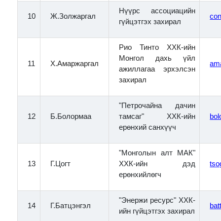
Нүүрс ассоциацийн
10
Ж.Золжаргал
co
гүйцэтгэх захирал
Рио Тинто ХХК-ийн
Монгол дахь үйл
11
Х.Амаржаргал
ama
ажиллагаа эрхэлсэн
захирал
"Петрочайна дачин
12
Б.Болормаа
тамсаг" ХХК-ийн
bo
ерөнхий санхүүч
"Монголын алт МАК"
13
Г.Цогт
ХХК-ийн дэд
ts
ерөнхийлөгч
"Энержи ресурс" ХХК-
14
Г.Батцэнгэл
ba
ийн гүйцэтгэх захирал