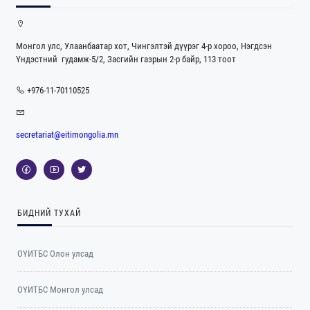
Монгол улс, Улаанбаатар хот, Чингэлтэй дүүрэг 4-р хороо, Нэгдсэн
Үндэстний гудамж-5/2, Засгийн газрын 2-р байр, 113 тоот
+976-11-70110525
secretariat@eitimongolia.mn
БИДНИЙ ТУХАЙ
ОҮИТБС Олон улсад
ОYИТБС Монгол улсад