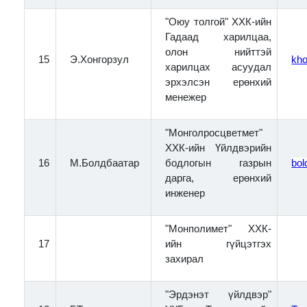
"Оюу толгой" ХХК-ийн
Гадаад харилцаа,
олон нийттэй
15
Э.Хонгорзул
kh
харилцах асуудал
эрхэлсэн ерөнхий
менежер
"Монголросцветмет"
ХХК-ийн Үйлдвэрийн
16
М.Болдбаатар
бодлогын газрын
bo
дарга, ерөнхий
инженер
"Монполимет" ХХК-
17
ийн гүйцэтгэх
захирал
"Эрдэнэт үйлдвэр"