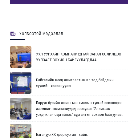
ХОЛБООТОЙ МЭДЭЭЛЭЛ
УУЛ УУРХАЙН КОМПАНИУДТАЙ САНАЛ СОЛИЛЦОХ
УУЛЗАЛТ ЗОХИОН БАЙГУУЛАГДЛАА
Байгалийн нөөц ашиглалтын ил тод байдлын
хуулийн хэлэлцүүлэг
Баруун бүсийн ашигт малтмалын тусгай зөвшөөрөл
эзэмшигч компаниудад зориулан “Авлигаас
урьдчилан сэргийлэх” сургалтыг зохион байгуулав.
Багануур ХК дээр сургалт хийв.