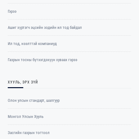
Гэрээ
Ашиг хүртэгч эцсийн эздийн ил тод байдал
Ил тод, нээлттэй компаниуд
Газрын тосны бүтээгдэхүүн хуваах гэрээ
ХУУЛЬ, ЭРХ ЗҮЙ
Олон улсын стандарт, шалгуур
Монгол Улсын Хууль
Засгийн газрын тогтоол