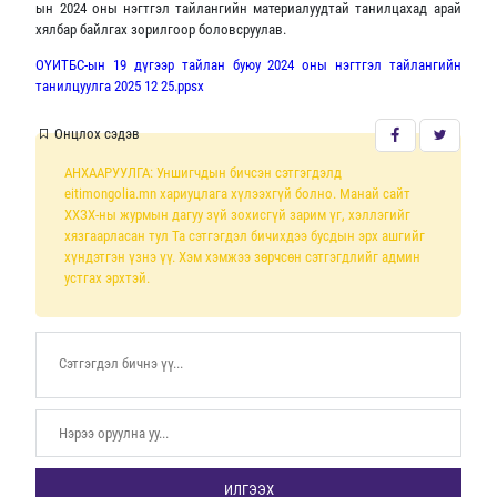
ын 2024 оны нэгтгэл тайлангийн материалуудтай танилцахад арай
хялбар байлгах зорилгоор боловсруулав.
ОҮИТБС-ын 19 дүгээр тайлан буюу 2024 оны нэгтгэл тайлангийн
танилцуулга 2025 12 25.ppsx
Онцлох сэдэв
АНХААРУУЛГА: Уншигчдын бичсэн сэтгэгдэлд
eitimongolia.mn хариуцлага хүлээхгүй болно. Манай сайт
ХХЗХ-ны журмын дагуу зүй зохисгүй зарим үг, хэллэгийг
хязгаарласан тул Та сэтгэгдэл бичихдээ бусдын эрх ашгийг
хүндэтгэн үзнэ үү. Хэм хэмжээ зөрчсөн сэтгэгдлийг админ
устгах эрхтэй.
ИЛГЭЭХ