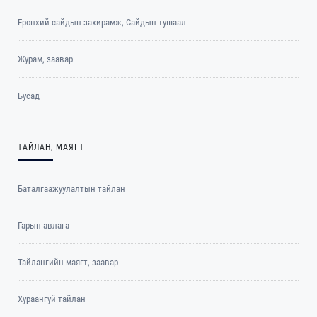
Ерөнхий сайдын захирамж, Сайдын тушаал
Журам, заавар
Бусад
ТАЙЛАН, МАЯГТ
Баталгаажуулалтын тайлан
Гарын авлага
Тайлангийн маягт, заавар
Хураангуй тайлан