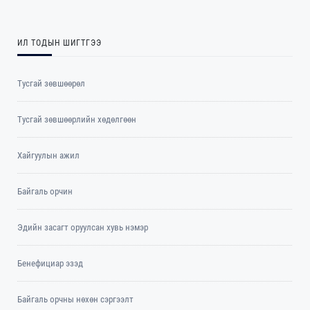
ИЛ ТОДЫН ШИГТГЭЭ
Тусгай зөвшөөрөл
Тусгай зөвшөөрлийн хөдөлгөөн
Хайгуулын ажил
Байгаль орчин
Эдийн засагт оруулсан хувь нэмэр
Бенефициар эзэд
Байгаль орчны нөхөн сэргээлт