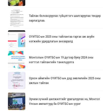
Тайлан боловсруулах гүйцэтгэгч шалгаруулах тендер
зарлагдлаа.
ОҮИТБС-ын 2025 оны тайлангаа гаргах аж ахуйн
нэгжийн удирдлагын анхааралд
Монголын ОҮИТБС-ын 19 дүгээр буюу 2024 оны
нэгтгэл тайлангийн танилцуулга
Орхон аймгийн ОҮИТБС-ын дэд зөвлөлийн 2025 оны
ажлын тайлан
Эрчим хүчний шилжилтийг урагшлуулах нь; Монгол
Улсын амлалтууд ба ОҮИТБС-ын үүрэг