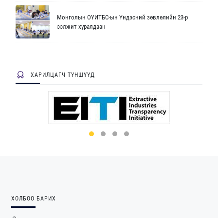
Монголын ОҮИТБС-ын Үндэсний зөвлөлийн 23-р
ээлжит хуралдаан
ХАРИЛЦАГЧ ТҮНШҮҮД
ХОЛБОО БАРИХ