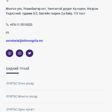
Монгол улс, Улаанбаатар хот, Чингэлтэй дүүрэг 4-р хороо, Нэгдсэн
Үндэстний гудамж-5/2, Засгийн газрын 2-р байр, 113 тоот
+976-11-70110525
secretariat@eitimongolia.mn
БИДНИЙ ТУХАЙ
ОҮИТБС Олон улсад
ОYИТБС Монгол улсад
ОYИТБС Орон нутагт