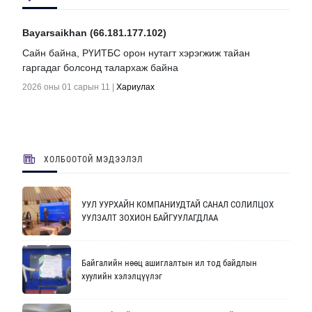
Bayarsaikhan (66.181.177.102)
Сайн байна, РҮИТБС орон нутагт хэрэгжиж тайан
гаргадаг болсонд талархаж байна
2026 оны 01 сарын 11
|
Хариулах
ХОЛБООТОЙ МЭДЭЭЛЭЛ
УУЛ УУРХАЙН КОМПАНИУДТАЙ САНАЛ СОЛИЛЦОХ
УУЛЗАЛТ ЗОХИОН БАЙГУУЛАГДЛАА
Байгалийн нөөц ашиглалтын ил тод байдлын
хуулийн хэлэлцүүлэг