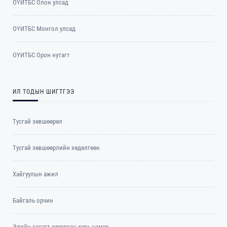
ОҮИТБС Олон улсад
ОYИТБС Монгол улсад
ОYИТБС Орон нутагт
ИЛ ТОДЫН ШИГТГЭЭ
Тусгай зөвшөөрөл
Тусгай зөвшөөрлийн хөдөлгөөн
Хайгуулын ажил
Байгаль орчин
Эдийн засагт оруулсан хувь нэмэр