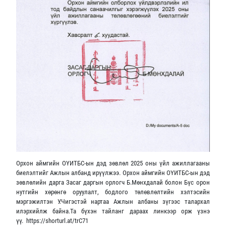
Орхон аймгийн ОҮИТБС-ын дэд зөвлөл 2025 оны үйл ажиллагааны
биелэлтийг Ажлын албанд ирүүлжээ. Орхон аймгийн ОҮИТБС-ын дэд
зөвлөлийн дарга Засаг даргын орлогч Б.Мөнхдалай болон Бүс орон
нутгийн хөрөнгө оруулалт, бодлого төлөвлөлтийн хэлтэсийн
мэргэжилтэн У.Чигэстэй нартаа Ажлын албаны зүгээс талархал
илэрхийлж байна.Та бүхэн тайланг дараах линкээр орж үзнэ
үү. https://shorturl.at/trC71