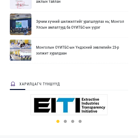
ажлын тайлан
Эрчим хүчний шилжилтийг урагшлуулах нь; Монгол
Улсын амлалтууд ба ОҮИТБС-ын үүрэг
Монголын ОҮИТБС-ын Үндэсний зөвлөлийн 23-р
ээлжит хуралдаан
ХАРИЛЦАГЧ ТҮНШҮҮД