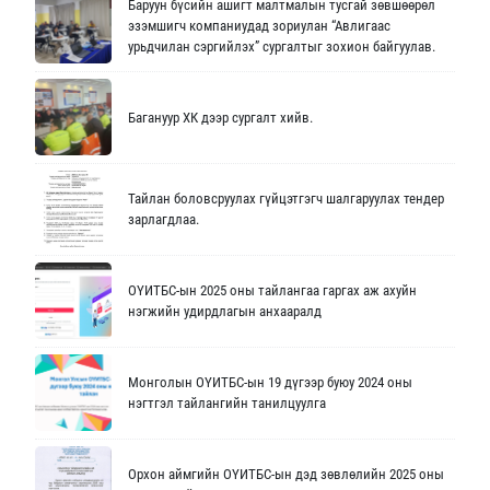
Баруун бүсийн ашигт малтмалын тусгай зөвшөөрөл
эзэмшигч компаниудад зориулан “Авлигаас
урьдчилан сэргийлэх” сургалтыг зохион байгуулав.
Багануур ХК дээр сургалт хийв.
Тайлан боловсруулах гүйцэтгэгч шалгаруулах тендер
зарлагдлаа.
ОҮИТБС-ын 2025 оны тайлангаа гаргах аж ахуйн
нэгжийн удирдлагын анхааралд
Монголын ОҮИТБС-ын 19 дүгээр буюу 2024 оны
нэгтгэл тайлангийн танилцуулга
Орхон аймгийн ОҮИТБС-ын дэд зөвлөлийн 2025 оны