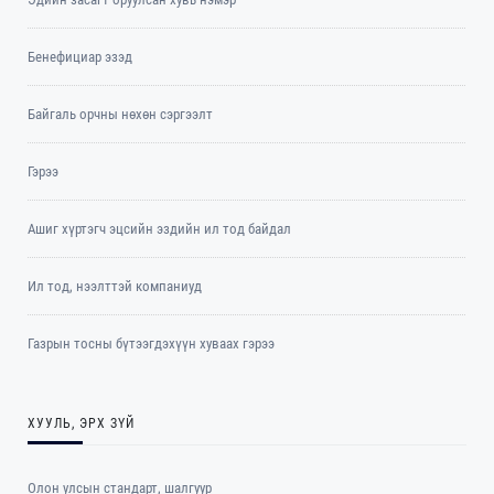
Бенефициар эзэд
Байгаль орчны нөхөн сэргээлт
Гэрээ
Ашиг хүртэгч эцсийн эздийн ил тод байдал
Ил тод, нээлттэй компаниуд
Газрын тосны бүтээгдэхүүн хуваах гэрээ
ХУУЛЬ, ЭРХ ЗҮЙ
Олон улсын стандарт, шалгуур