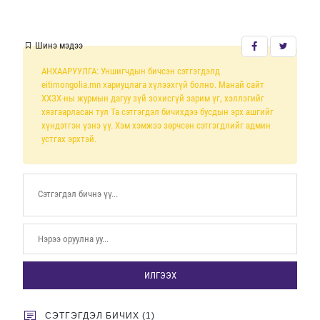
Шинэ мэдээ
АНХААРУУЛГА: Уншигчдын бичсэн сэтгэгдэлд
eitimongolia.mn хариуцлага хүлээхгүй болно. Манай сайт
ХХЗХ-ны журмын дагуу зүй зохисгүй зарим үг, хэллэгийг
хязгаарласан тул Та сэтгэгдэл бичихдээ бусдын эрх ашгийг
хүндэтгэн үзнэ үү. Хэм хэмжээ зөрчсөн сэтгэгдлийг админ
устгах эрхтэй.
ИЛГЭЭХ
СЭТГЭГДЭЛ БИЧИХ (1)