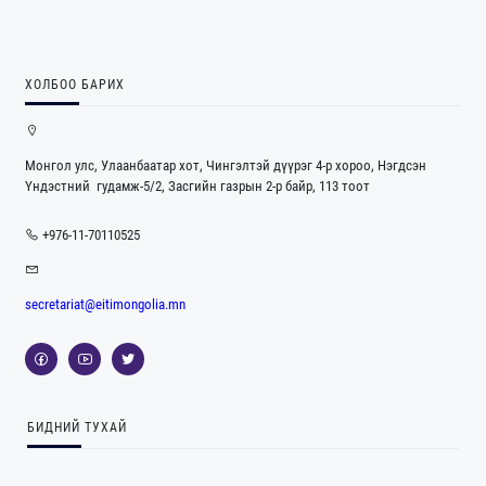
ХОЛБОО БАРИХ
Монгол улс, Улаанбаатар хот, Чингэлтэй дүүрэг 4-р хороо, Нэгдсэн
Үндэстний гудамж-5/2, Засгийн газрын 2-р байр, 113 тоот
+976-11-70110525
secretariat@eitimongolia.mn
БИДНИЙ ТУХАЙ