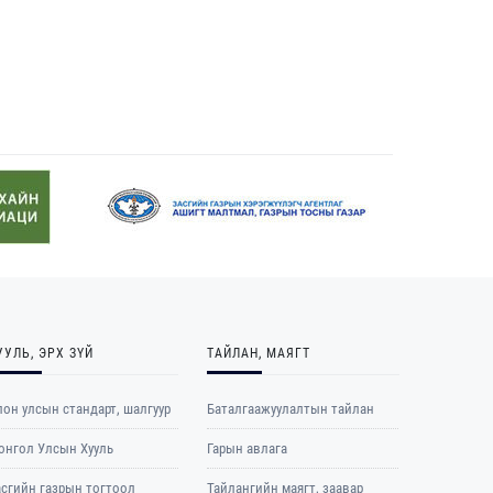
УУЛЬ, ЭРХ ЗҮЙ
ТАЙЛАН, МАЯГТ
он улсын стандарт, шалгуур
Баталгаажуулалтын тайлан
онгол Улсын Хууль
Гарын авлага
асгийн газрын тогтоол
Тайлангийн маягт, заавар