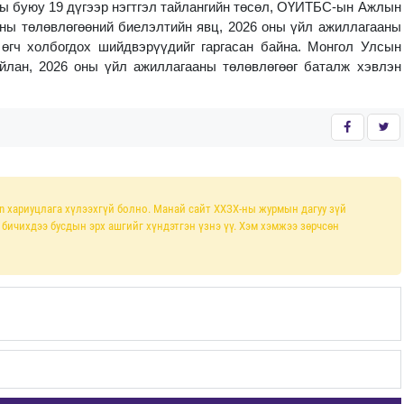
 буюу 19 дүгээр нэгтгэл тайлангийн төсөл, ОҮИТБС-ын Ажлын
ны төлөвлөгөөний биелэлтийн явц, 2026 оны үйл ажиллагааны
 өгч холбогдох шийдвэрүүдийг гаргасан байна. Монгол Улсын
йлан, 2026 оны үйл ажиллагааны төлөвлөгөөг баталж хэвлэн
n хариуцлага хүлээхгүй болно. Манай сайт ХХЗХ-ны журмын дагуу зүй
л бичихдээ бусдын эрх ашгийг хүндэтгэн үзнэ үү. Хэм хэмжээ зөрчсөн