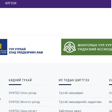
ИЛГЭЭХ
БИДНИЙ ТУХАЙ
ИЛ ТОДЫН ШИГТГЭЭ
Х
ОҮИТБС Олон улсад
Тусгай зөвшөөрөл
Ол
н
ОYИТБС Монгол улсад
Тусгай зөвшөөрлийн хөдөлгөөн
М
ОYИТБС Орон нутагт
Хайгуулын ажил
З