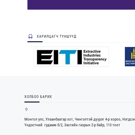
ХАРИЛЦАГЧ ТҮНШҮҮД
ХОЛБОО БАРИХ
Монгол улс, Улаанбаатар хот, Чингэлтэй дүүрэг 4-р хороо, Нэгдсэ
Үндэстний гудамж-5/2, Засгийн газрын 2-р байр, 113 тоот