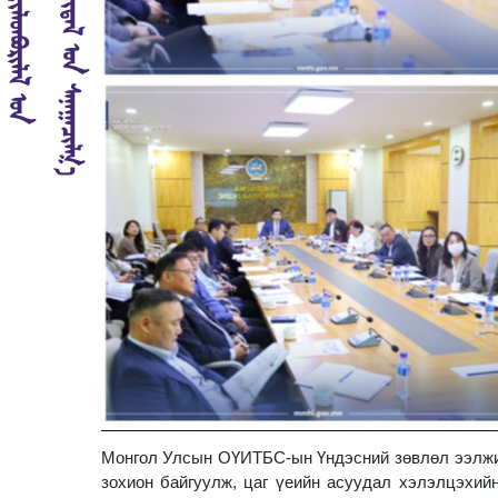
Монгол Улсын ОҮИТБС-ын Үндэсний зөвлөл ээлжит
зохион байгуулж, цаг үеийн асуудал хэлэлцэхийн