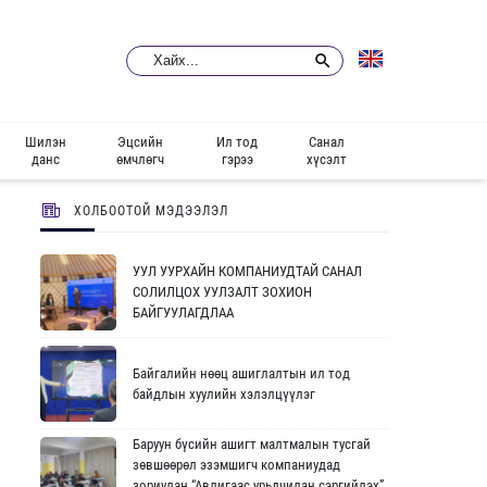
Шилэн
Эцсийн
Ил тод
Санал
данс
өмчлөгч
гэрээ
хүсэлт
ХОЛБООТОЙ МЭДЭЭЛЭЛ
УУЛ УУРХАЙН КОМПАНИУДТАЙ САНАЛ
СОЛИЛЦОХ УУЛЗАЛТ ЗОХИОН
БАЙГУУЛАГДЛАА
Байгалийн нөөц ашиглалтын ил тод
байдлын хуулийн хэлэлцүүлэг
Баруун бүсийн ашигт малтмалын тусгай
зөвшөөрөл эзэмшигч компаниудад
зориулан “Авлигаас урьдчилан сэргийлэх”