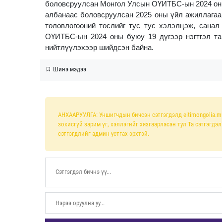
боловсруулсан Монгол Улсын ОҮИТБС-ын 2024 оны
албанаас боловсруулсан 2025 оны үйл ажиллагаа
төлөвлөгөөний төслийг тус тус хэлэлцэж, санал
ОҮИТБС-ын 2024 оны буюу 19 дүгээр нэгтгэл та
нийтлүүлэхээр шийдсэн байна.
Шинэ мэдээ
АНХААРУУЛГА: Уншигчдын бичсэн сэтгэгдэлд eitimongolia.m
зохисгүй зарим үг, хэллэгийг хязгаарласан тул Та сэтгэгдэ
сэтгэгдлийг админ устгах эрхтэй.