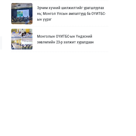
Эрчим хүчний шилжилтийг урагшлуулах
нь; Монгол Улсын амлалтууд ба ОҮИТБС-
ын үүрэг
Монголын ОҮИТБС-ын Үндэсний
зөвлөлийн 23-р ээлжит хуралдаан