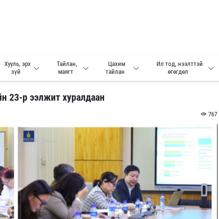
Хууль, эрх
Тайлан,
Цахим
Ил тод, нээлттэй
зүй
маягт
тайлан
өгөгдөл
н 23-р ээлжит хуралдаан
767