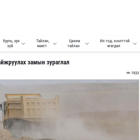
Хууль, эрх
Тайлан,
Цахим
Ил тод, нээлттэй
зүй
маягт
тайлан
өгөгдөл
айжруулах замын зураглал
1933