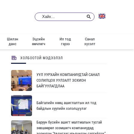
Шилэн
Эцсийн
Ил тод
Санал
данс
өмчлөгч
гэрээ
хүсэлт
ХОЛБООТОЙ МЭДЭЭЛЭЛ
УУЛ УУРХАЙН КОМПАНИУДТАЙ САНАЛ
СОЛИЛЦОХ УУЛЗАЛТ ЗОХИОН
БАЙГУУЛАГДЛАА
Байгалийн нөөц ашиглалтын ил тод
байдлын хуулийн хэлэлцүүлэг
Баруун бүсийн ашигт малтмалын тусгай
зөвшөөрөл эзэмшигч компаниудад
зориулан “Авлигаас урьдчилан сэргийлэх”