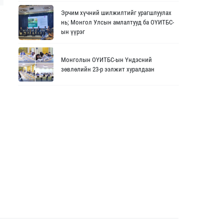
Эрчим хүчний шилжилтийг урагшлуулах
нь; Монгол Улсын амлалтууд ба ОҮИТБС-
ын үүрэг
Монголын ОҮИТБС-ын Үндэсний
зөвлөлийн 23-р ээлжит хуралдаан