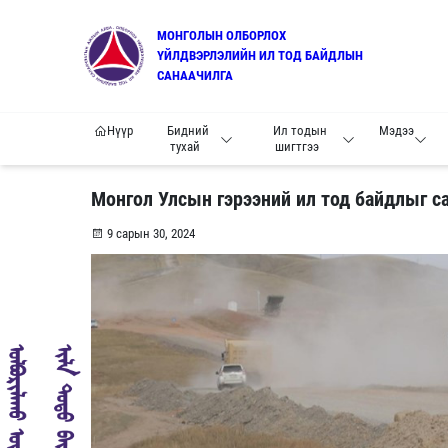
МОНГОЛЫН ОЛБОРЛОХ
ҮЙЛДВЭРЛЭЛИЙН ИЛ ТОД БАЙДЛЫН
САНААЧИЛГА
Нүүр
Бидний
Ил тодын
Мэдээ
тухай
шигтгээ
Монгол Улсын гэрээний ил тод байдлыг с
9 сарын 30, 2024