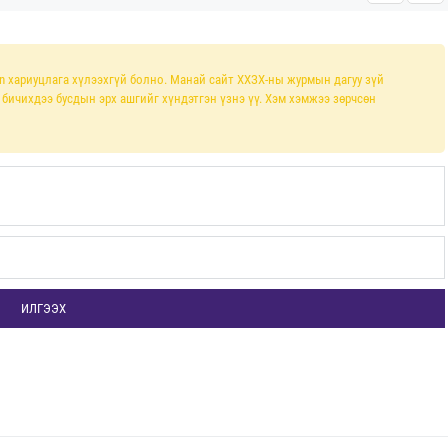
n хариуцлага хүлээхгүй болно. Манай сайт ХХЗХ-ны журмын дагуу зүй
л бичихдээ бусдын эрх ашгийг хүндэтгэн үзнэ үү. Хэм хэмжээ зөрчсөн
ИЛГЭЭХ