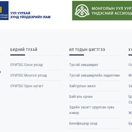
БИДНИЙ ТУХАЙ
ИЛ ТОДЫН ШИГТГЭЭ
Х
ОҮИТБС Олон улсад
Тусгай зөвшөөрөл
Ол
н
ОYИТБС Монгол улсад
Тусгай зөвшөөрлийн хөдөлгөөн
М
ОYИТБС Орон нутагт
Хайгуулын ажил
З
Байгаль орчин
Е
С
Эдийн засагт оруулсан хувь
нэмэр
Жу
Бенефициар эзэд
Б