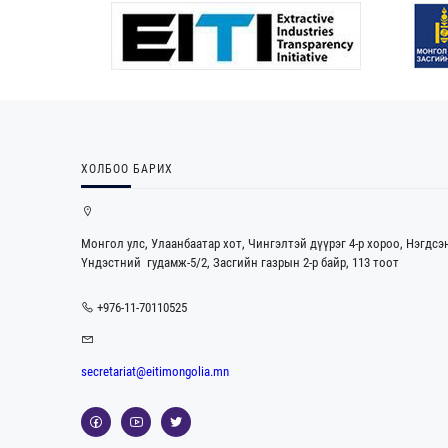
ХОЛБОО БАРИХ
Монгол улс, Улаанбаатар хот, Чингэлтэй дүүрэг 4-р хороо, Нэгдсэ
Үндэстний гудамж-5/2, Засгийн газрын 2-р байр, 113 тоот
+976-11-70110525
secretariat@eitimongolia.mn