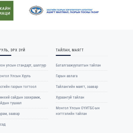
УУЛЬ, ЭРХ ЗҮЙ
ТАЙЛАН, МАЯГТ
он улсын стандарт, шалгуур
Баталгаажуулалтын тайлан
онгол Улсын Хууль
Гарын авлага
асгийн газрын тогтоол
Тайлангийн маягт, заавар
рөнхий сайдын захирамж,
Хураангуй тайлан
айдын тушаал
Монгол Улсын ОҮИТБС-ын
рам, заавар
нэгтгэлийн тайлан
усад