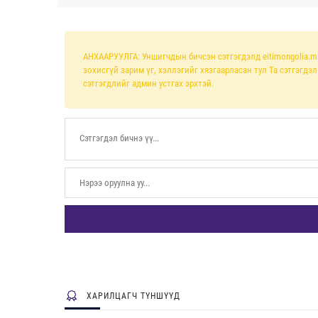
АНХААРУУЛГА: Уншигчдын бичсэн сэтгэгдэлд eitimongolia.m
зохисгүй зарим үг, хэллэгийг хязгаарласан тул Та сэтгэгдэ
сэтгэгдлийг админ устгах эрхтэй.
ХАРИЛЦАГЧ ТҮНШҮҮД