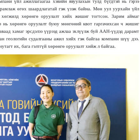
мпани үйл ажиллагаагаа хэвийн явуулахын тулд бүгдтэй нь гэрээ
рамлаж өгөх шаардлагатай гэж үзэж байна. Мөн уул уурхайн үйл
н хөгжилд хөрөнгө оруулалт хийх жишиг тогтсон. Зарим аймаг
өр нь хөрөнгө оруулалт буюу мөнгөний квот гаргачихсан ч жишиг
аваад хамаг эрсдэлээ үүрээд ажлаа эхлүүлж буй ААН-үүдэд дарамт
ан геологийн судалгааны ажил хийх гэж байгаа компани шүү дээ.
тагт их, бага гэлтгүй хөрөнгө оруулалт хийж л байгаа.