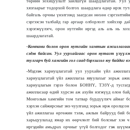
төрийн зохицуулалт зайлшгүй шаардлагатай. Уул у
хязгаарыг тодорхой болгох шаардлага өдөр ирэх тут
байгаль орчны үнэлгээнд заагдсан нөхөн сэргээлтий
сэргээсэн талбайд гар аргаар олборлолт хийхээр д
хэрэгжүүлэгч, орон нутгийн иргэд аль аль нь хо
шаардлагатай.
-Компани болон орон нутгийн хамтын ажиллагааны
сэдэв байсан. Уул уурхайгаас орон нутагт үзүүл
тулгарч буй хамгийн гол саад бэрхшээл юу байдаг вэ
-
Мэдээж хариуцлагатай уул уурхайн үйл ажиллага
хариуцлагатай үйл ажиллагаа явуулахыг зорьж ажи
хариуцлагын гэрээ болон БОННҮ, ТЭЗҮ-д тусгагд
ажилласаар өдий хүрсэн аж ахуйн нэгжүүд олон бай
Монголын хамгийн том татвар бүрдүүлэгч аймаг бо
хэрхэн сайжирсныг энэ чуулганд зорьж ирж оролцсон
үйл ажиллагаа өргөжин тэлж, ажлын байрууд бий б
харьцуулахад ямар их өөрчлөлт бий болсныг хэн ч 
иргэдийн амьдрах орчныг үгүй болгодог гэж шүүмжл