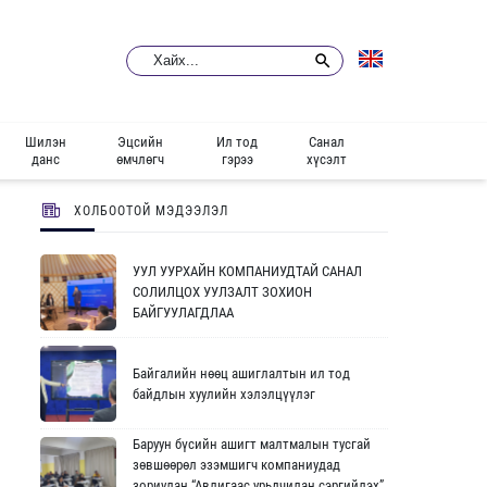
Шилэн
Эцсийн
Ил тод
Санал
данс
өмчлөгч
гэрээ
хүсэлт
ХОЛБООТОЙ МЭДЭЭЛЭЛ
УУЛ УУРХАЙН КОМПАНИУДТАЙ САНАЛ
СОЛИЛЦОХ УУЛЗАЛТ ЗОХИОН
БАЙГУУЛАГДЛАА
Байгалийн нөөц ашиглалтын ил тод
байдлын хуулийн хэлэлцүүлэг
Баруун бүсийн ашигт малтмалын тусгай
зөвшөөрөл эзэмшигч компаниудад
зориулан “Авлигаас урьдчилан сэргийлэх”