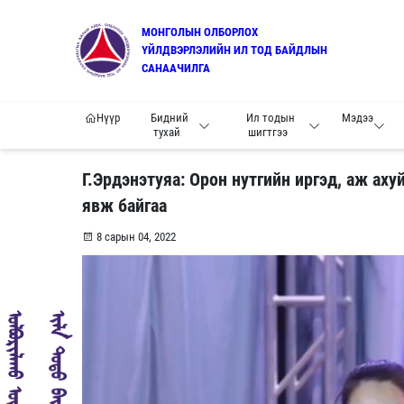
МОНГОЛЫН ОЛБОРЛОХ
ҮЙЛДВЭРЛЭЛИЙН ИЛ ТОД БАЙДЛЫН
САНААЧИЛГА
Нүүр
Бидний
Ил тодын
Мэдээ
тухай
шигтгээ
Г.Эрдэнэтуяа: Орон нутгийн иргэд, аж ах
явж байгаа
8 сарын 04, 2022