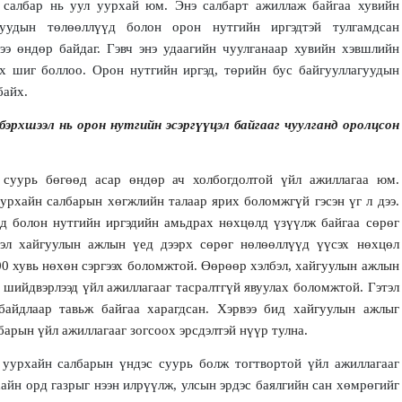
салбар нь уул уурхай юм. Энэ салбарт ажиллаж байгаа хувийн
уудын төлөөллүүд болон орон нутгийн иргэдтэй тулгамдсан
ээ өндөр байдаг. Гэвч энэ удаагийн чуулганаар хувийн хэвшлийн
х шиг боллоо. Орон нутгийн иргэд, төрийн бус байгууллагуудын
байх.
эрхшээл нь орон нутгийн эсэргүүцэл байгааг чуулганд оролцсон
суурь бөгөөд асар өндөр ач холбогдолтой үйл ажиллагаа юм.
урхайн салбарын хөгжлийн талаар ярих боломжгүй гэсэн үг л дээ.
д болон нутгийн иргэдийн амьдрах нөхцөлд үзүүлж байгаа сөрөг
эл хайгуулын ажлын үед дээрх сөрөг нөлөөллүүд үүсэх нөхцөл
00 хувь нөхөн сэргээх боломжтой. Өөрөөр хэлбэл, хайгуулын ажлын
 шийдвэрлээд үйл ажиллагааг тасралтгүй явуулах боломжтой. Гэтэл
байдлаар тавьж байгаа харагдсан. Хэрвээ бид хайгуулын ажлыг
арын үйл ажиллагааг зогсоох эрсдэлтэй нүүр тулна.
 уурхайн салбарын үндэс суурь болж тогтвортой үйл ажиллагааг
хайн орд газрыг нээн илрүүлж, улсын эрдэс баялгийн сан хөмрөгийг