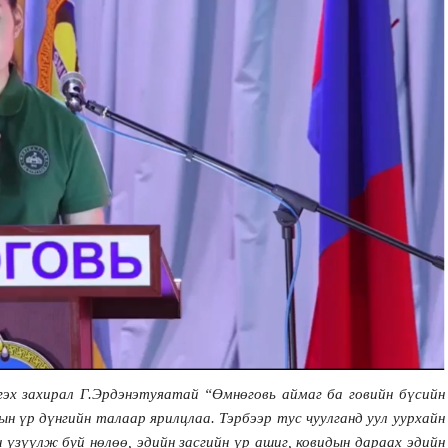
гэх захирал Г.Эрдэнэтуяатай “Өмнөговь аймаг ба говийн бүсийн
-ын үр дүнгийн талаар ярилцлаа. Тэрбээр тус чуулганд уул уурхайн
зүүлж буй нөлөө, эдийн засгийн үр ашиг, ковидын дараах эдийн