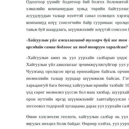
Одоогоор үүнийг бодитоор бий болгох боломжтой 
хэвшлийн компаниудын хувьд төрийн байгууллаг
асуудлуудын талаар нээлттэй санал солилцох хэрэгц
компаниуд илүү сонсогчийн байр сууринаас оролцо
тавьж буй шаардлага, шүүмжлэлийг илүүтэй сонссон 
-Хайгуулын үйл ажиллагаанд тулгарч буй нэг том б
иргэдийн санаа бодлоос их тод томруун харагдсан?
-
Хайгуулын ажил нь уул уурхайн салбарын үндэс 
Хайгуулын үйл ажиллагааг эрчимжүүлэхгүйгээр уул у
Чуулганд оролцсон иргэд ерөнхийдөө байгаль орчин
нөлөөллийн талаар хурцаар шүүмжилж байсан. Гэт
харьцангуй бага бөгөөд хайгуулын өрмийн талбайг 1
үед сөрөг нөлөөлөл үүссэн бол маш хялбар, шуурхай
орон нутгийн иргэд шүүмжлэлийг хавтгайруулсан 
зогсоовол тодорхой хугацааны дараа уул уурхайн салб
Өмнө хэлсэнчлэн геологи, хайгуулын салбар нь уул
явуулах нөхцөл болж байдаг. Өөрөөр хэлбэл, уул уур