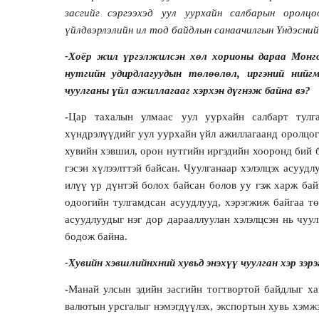
засгийг сэргээхэд уул уурхайн салбарын оро
үйлдвэрлэлийн ил тод байдлын санаачилгын Үндэсний
-Хоёр жил үргэлжилсэн хөл хорионы дараа Монго
нутгийн удирдлагуудын төлөөлөл, иргэний нийгм
чуулганы үйл ажиллагааг хэрхэн дүгнэж байна вэ?
-
Цар тахалын улмаас уул уурхайн салбарт тулга
хүндрэлүүдийг уул уурхайн үйл ажиллагаанд оролцогч
хувийн хэвшил, орон нутгийн иргэдийн хооронд бий 
гэсэн хүлээлттэй байсан. Чуулганаар хэлэлцэх асууд
илүү үр дүнтэй болох байсан болов уу гэж харж бай
одоогийн тулгамдсан асуудлууд, хэрэгжиж байгаа тө
асуудлуудыг нэг дор дарааллуулан хэлэлцсэн нь чуу
бодож байна.
-Хувийн хэвшлийнхний хувьд энэхүү чуулган хэр зэрэ
-
Манай улсын эдийн засгийн тогтвортой байдлыг ха
валютын урсгалыг нэмэгдүүлэх, экспортын хувь хэмжэ