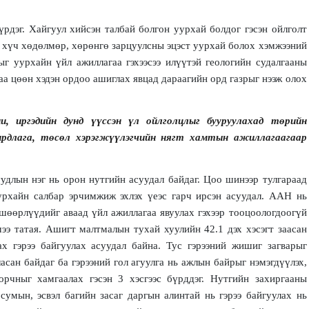
үрдэг. Хайгуул хийсэн талбай болгон уурхай болдог гэсэн ойлголт
их хүч хөдөлмөр, хөрөнгө зарцуулсны эцэст уурхай болох хэмжээний
г уурхайн үйл ажиллагаа гэхээсээ илүүтэй геологийн судалгааны
аа цөөн хэдэн ордоо ашиглах явцад дараагийн орд газрыг нээж олох
и, иргэдийн дунд үүссэн үл ойлголцлыг бууруулахад төрийн
дирдлага, төсөл хэрэгжүүлэгчийн нягт хамтын ажиллагаагаар
удлын нэг нь орон нутгийн асуудал байдаг. Цоо шинээр тулгараад
урхайн салбар эрчимжиж эхлэх үеэс гарч ирсэн асуудал. ААН нь
шөөрлүүдийг аваад үйл ажиллагаа явуулах гэхээр тооцоологдоогүй
э татая. Ашигт малтмалын тухай хуулийн 42.1 дэх хэсэгт заасан
х гэрээ байгуулах асуудал байна. Тус гэрээний жишиг загварыг
асан байдаг ба гэрээний гол агуулга нь ажлын байрыг нэмэгдүүлэх,
рчныг хамгаалах гэсэн 3 хэсгээс бүрддэг. Нутгийн захиргааны
 сумын, эсвэл багийн засаг даргын алинтай нь гэрээ байгуулах нь