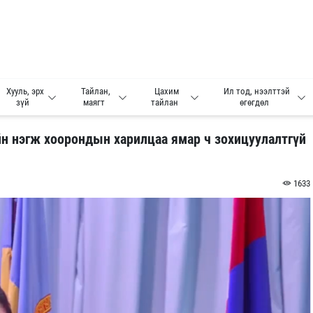
Хууль, эрх
Тайлан,
Цахим
Ил тод, нээлттэй
зүй
маягт
тайлан
өгөгдөл
уйн нэгж хоорондын харилцаа ямар ч зохицуулалтгүй
1633