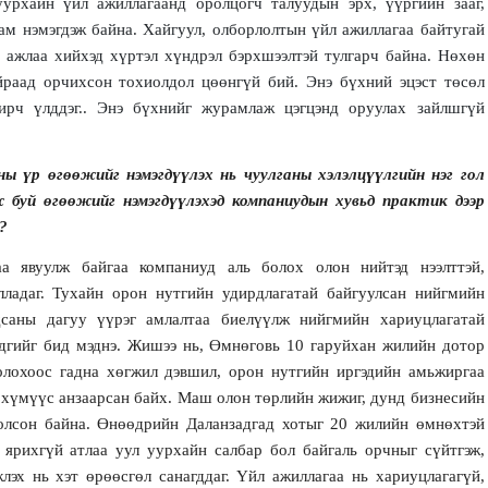
урхайн үйл ажиллагаанд оролцогч талуудын эрх, үүргийн зааг,
ам нэмэгдэж байна. Хайгуул, олборлолтын үйл ажиллагаа байтугай
н ажлаа хийхэд хүртэл хүндрэл бэрхшээлтэй тулгарч байна. Нөхөн
айраад орчихсон тохиолдол цөөнгүй бий. Энэ бүхний эцэст төсөл
хирч үлддэг.. Энэ бүхнийг журамлаж цэгцэнд оруулах зайлшгүй
 үр өгөөжийг нэмэгдүүлэх нь чуулганы хэлэлцүүлгийн нэг гол
ж буй өгөөжийг нэмэгдүүлэхэд компаниудын хувьд практик дээр
?
а явуулж байгаа компаниуд аль болох олон нийтэд нээлттэй,
лладаг. Тухайн орон нутгийн удирдлагатай байгуулсан нийгмийн
саны дагуу үүрэг амлалтаа биелүүлж нийгмийн хариуцлагатай
дгийг бид мэднэ. Жишээ нь, Өмнөговь 10 гаруйхан жилийн дотор
лохоос гадна хөгжил дэвшил, орон нутгийн иргэдийн амьжиргаа
 хүмүүс анзаарсан байх. Маш олон төрлийн жижиг, дунд бизнесийн
олсон байна. Өнөөдрийн Даланзадгад хотыг 20 жилийн өмнөхтэй
ярихгүй атлаа уул уурхайн салбар бол байгаль орчныг сүйтгэж,
эх нь хэт өрөөсгөл санагддаг. Үйл ажиллагаа нь хариуцлагагүй,