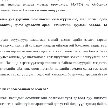
лцооны талаар илтгэл тавьж оролцжээ. МУУҮА нь Олборлох
 зөвлөл болон Ажлын хэсгийн гишүүн юм.
лын уул уурхайн том төсөл хэрэгжүүлэгчид, төр засаг, орон
ийнхэн, иргэд цугласан өргөн хэмжээний чуулган боллоо. Та
рсан асуудлууд, цаашлаад манай улсын эдийн засагт гарсан
 талууд нээлттэй ярилцаж нэгдсэн ойлголттой болохоос гадна төр,
болсон зөрүүтэй ойлголтуудыг арилгах томоохон алхам болох байх
луудыг ангилж, үе шаттайгаар хэлэлцүүлгийг зохион байгуулсан бол
на. Цаашид хэрэгжүүлэхээр төлөвлөж байгаа төслүүдийн мэдээлэл,
слүүдийн үйл явц, орон нутгийн иргэдийн гомдол санал гэх зэрэг
лганаас гарах үр дүнг тодорхой хэмжээнд бууруулах эрсдэлтэй гэж
г ач холбогдолтой болсон бэ?
нгах, цаашдын өсөлтийг бий болгохын тулд дотоод руу чиглэсэн
эг өсгөх зайлшгүй шаардлагатай цаг үетэй бид нүүр тулаад байна.