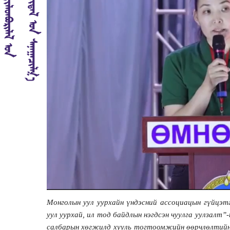
Монголын уул уурхайн үндэсний ассоциацын гүйцэт
уул уурхай, ил тод байдлын нэгдсэн чуулга уулзалт”
салбарын хөгжилд хууль тогтоомжийн өөрчлөлтийн ү