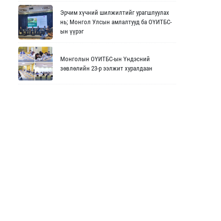
Эрчим хүчний шилжилтийг урагшлуулах
нь; Монгол Улсын амлалтууд ба ОҮИТБС-
ын үүрэг
Монголын ОҮИТБС-ын Үндэсний
зөвлөлийн 23-р ээлжит хуралдаан