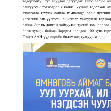
тодорхойгүй тул асуудал дагуулдаг. Гэтэл зарим ко
байгуулсан тохиолдол ч байна. Үүнийг тодорхой жу
ажиллагаа явуулж байгаа компаниуд орон нутгий
хөгжлийн сан үүсгэсэн, ашиглалт, хайгуулын төрлө
байна. Энэ нь дөнгөж хайгуулын тусгай зөвшөөрлөө 
болж хувирч байгаа. Зардлаа өөрсдөө 100 хувь гарг
Гэхдээ ААН-үүд өөрийн боломжид тулгуурлаад орон ну