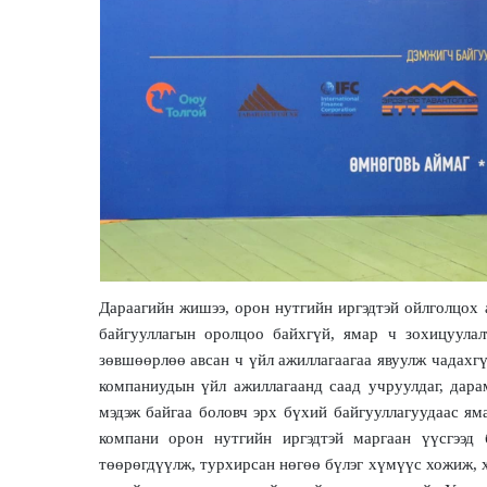
Дараагийн жишээ, орон нутгийн иргэдтэй ойлголцох
байгууллагын оролцоо байхгүй, ямар ч зохицуулал
зөвшөөрлөө авсан ч үйл ажиллагаагаа явуулж чадахгү
компаниудын үйл ажиллагаанд саад учруулдаг, дара
мэдэж байгаа боловч эрх бүхий байгууллагуудаас яма
компани орон нутгийн иргэдтэй маргаан үүсгээд 
төөрөгдүүлж, турхирсан нөгөө бүлэг хүмүүс хожиж, х