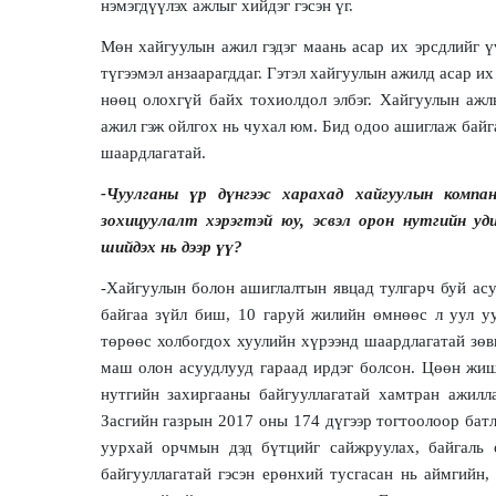
нэмэгдүүлэх ажлыг хийдэг гэсэн үг.
Мөн хайгуулын ажил гэдэг маань асар их эрсдлийг ү
түгээмэл анзаарагддаг. Гэтэл хайгуулын ажилд асар 
нөөц олохгүй байх тохиолдол элбэг. Хайгуулын ажлы
ажил гэж ойлгох нь чухал юм. Бид одоо ашиглаж байг
шаардлагатай.
-Чуулганы үр дүнгээс харахад хайгуулын компан
зохицуулалт хэрэгтэй юу, эсвэл орон нутгийн у
шийдэх нь дээр үү?
-Хайгуулын болон ашиглалтын явцад тулгарч буй асу
байгаа зүйл биш, 10 гаруй жилийн өмнөөс л уул у
төрөөс холбогдох хуулийн хүрээнд шаардлагатай зөв
маш олон асуудлууд гараад ирдэг болсон. Цөөн жишэ
нутгийн захиргааны байгууллагатай хамтран ажилла
Засгийн газрын 2017 оны 174 дүгээр тогтоолоор батл
уурхай орчмын дэд бүтцийг сайжруулах, байгаль о
байгууллагатай гэсэн ерөнхий тусгасан нь аймгийн,