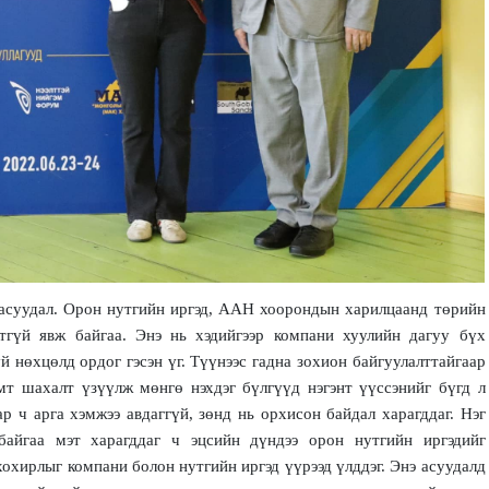
 асуудал. Орон нутгийн иргэд, ААН хоорондын харилцаанд төрийн
тгүй явж байгаа. Энэ нь хэдийгээр компани хуулийн дагуу бүх
й нөхцөлд ордог гэсэн үг. Түүнээс гадна зохион байгуулалттайгаар
мт шахалт үзүүлж мөнгө нэхдэг бүлгүүд нэгэнт үүссэнийг бүгд л
р ч арга хэмжээ авдаггүй, зөнд нь орхисон байдал харагддаг. Нэг
байгаа мэт харагддаг ч эцсийн дүндээ орон нутгийн иргэдийг
охирлыг компани болон нутгийн иргэд үүрээд үлддэг. Энэ асуудалд