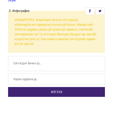
28.pdf
Инфографик
АНХААРУУЛГА: Уншигчдын бичсэн сэтгэгдэлд
eitimongolia.mn хариуцлага хүлээхгүй болно. Манай сайт
ХХЗХ-ны журмын дагуу зүй зохисгүй зарим үг, хэллэгийг
хязгаарласан тул Та сэтгэгдэл бичихдээ бусдын эрх ашгийг
хүндэтгэн үзнэ үү. Хэм хэмжээ зөрчсөн сэтгэгдлийг админ
устгах эрхтэй.
ИЛГЭЭХ