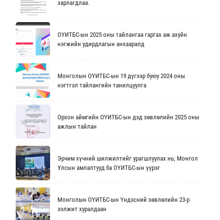
зарлагдлаа.
ОҮИТБС-ын 2025 оны тайлангаа гаргах аж ахуйн
нэгжийн удирдлагын анхааралд
Монголын ОҮИТБС-ын 19 дүгээр буюу 2024 оны
нэгтгэл тайлангийн танилцуулга
Орхон аймгийн ОҮИТБС-ын дэд зөвлөлийн 2025 оны
ажлын тайлан
Эрчим хүчний шилжилтийг урагшлуулах нь; Монгол
Улсын амлалтууд ба ОҮИТБС-ын үүрэг
Монголын ОҮИТБС-ын Үндэсний зөвлөлийн 23-р
ээлжит хуралдаан