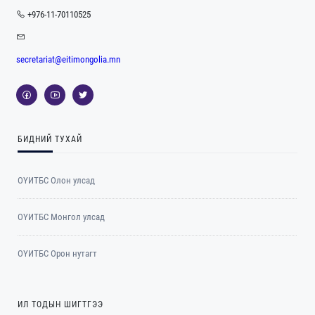
+976-11-70110525
secretariat@eitimongolia.mn
БИДНИЙ ТУХАЙ
ОҮИТБС Олон улсад
ОYИТБС Монгол улсад
ОYИТБС Орон нутагт
ИЛ ТОДЫН ШИГТГЭЭ