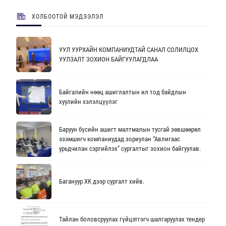
ХОЛБООТОЙ МЭДЭЭЛЭЛ
УУЛ УУРХАЙН КОМПАНИУДТАЙ САНАЛ СОЛИЛЦОХ
УУЛЗАЛТ ЗОХИОН БАЙГУУЛАГДЛАА
Байгалийн нөөц ашиглалтын ил тод байдлын
хуулийн хэлэлцүүлэг
Баруун бүсийн ашигт малтмалын тусгай зөвшөөрөл
эзэмшигч компаниудад зориулан “Авлигаас
урьдчилан сэргийлэх” сургалтыг зохион байгуулав.
Багануур ХК дээр сургалт хийв.
Тайлан боловсруулах гүйцэтгэгч шалгаруулах тендер