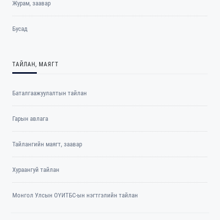
Журам, заавар
Бусад
ТАЙЛАН, МАЯГТ
Баталгаажуулалтын тайлан
Гарын авлага
Тайлангийн маягт, заавар
Хураангуй тайлан
Монгол Улсын ОҮИТБС-ын нэгтгэлийн тайлан