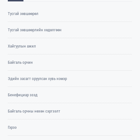
Тусгай зөвшөөрөл
Тусгай зөвшөөрлийн хөдөлгөөн
Хайгуулын ажил
Байгаль орчин
Эдийн засагт оруулсан хувь нэмэр
Бенефициар эзэд
Байгаль орчны нөхөн сэргээлт
Гэрээ