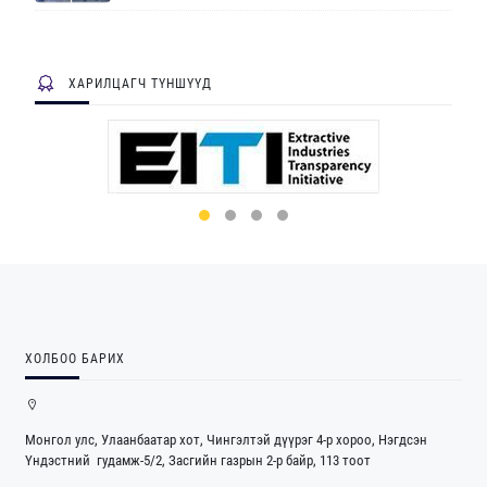
ХАРИЛЦАГЧ ТҮНШҮҮД
ХОЛБОО БАРИХ
Монгол улс, Улаанбаатар хот, Чингэлтэй дүүрэг 4-р хороо, Нэгдсэн
Үндэстний гудамж-5/2, Засгийн газрын 2-р байр, 113 тоот