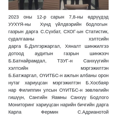
2023 оны 12-р сарын 7,8-ны өдрүүдэд
УУХҮЯ-ны Хүнд үйлдвэрийн бодлогын
газрын дарга С.Сүхбат, СХОГ-ын Статистик,
судалгааны хэлтсийн
дарга Б.Дэлгэржаргал, Хяналт шинжилгээ
дотоод аудитын газрын шинжээч
Б.Батнайрамдал, ТЗУГ-н Санхүүгийн
хэлтсийн мэргэжилтэн
Б.Батжаргал, ОҮИТБС-н ажлын албаны орон
нутаг хариуцсан мэргэжилтэн Б.Хосбаяр
нар Филиппин улсын ОҮИТБС-н зөвлөлийн
гишүүн, Сангийн Яамны Санхүү Бодлого
Мониторинг хариуцсан нарийн бичгийн дарга
Карла Фермин С.Адрианотой