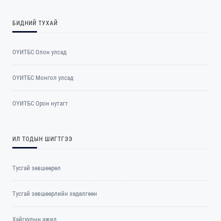
БИДНИЙ ТУХАЙ
ОҮИТБС Олон улсад
ОYИТБС Монгол улсад
ОYИТБС Орон нутагт
ИЛ ТОДЫН ШИГТГЭЭ
Тусгай зөвшөөрөл
Тусгай зөвшөөрлийн хөдөлгөөн
Хайгуулын ажил