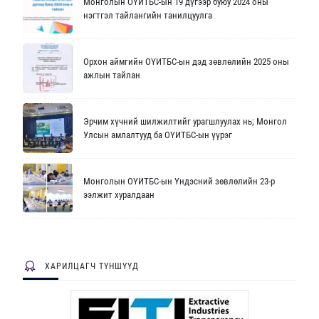
Монголын ОҮИТБС-ын 19 дүгээр буюу 2024 оны
нэгтгэл тайлангийн танилцуулга
Орхон аймгийн ОҮИТБС-ын дэд зөвлөлийн 2025 оны
ажлын тайлан
Эрчим хүчний шилжилтийг урагшлуулах нь; Монгол
Улсын амлалтууд ба ОҮИТБС-ын үүрэг
Монголын ОҮИТБС-ын Үндэсний зөвлөлийн 23-р
ээлжит хуралдаан
ХАРИЛЦАГЧ ТҮНШҮҮД