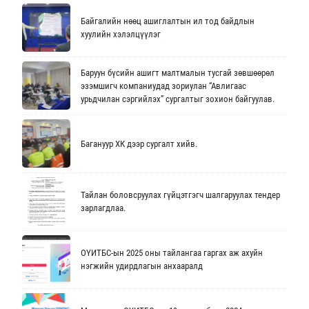
Байгалийн нөөц ашиглалтын ил тод байдлын
хуулийн хэлэлцүүлэг
Баруун бүсийн ашигт малтмалын тусгай зөвшөөрөл
эзэмшигч компаниудад зориулан “Авлигаас
урьдчилан сэргийлэх” сургалтыг зохион байгуулав.
Багануур ХК дээр сургалт хийв.
Тайлан боловсруулах гүйцэтгэгч шалгаруулах тендер
зарлагдлаа.
ОҮИТБС-ын 2025 оны тайлангаа гаргах аж ахуйн
нэгжийн удирдлагын анхааралд