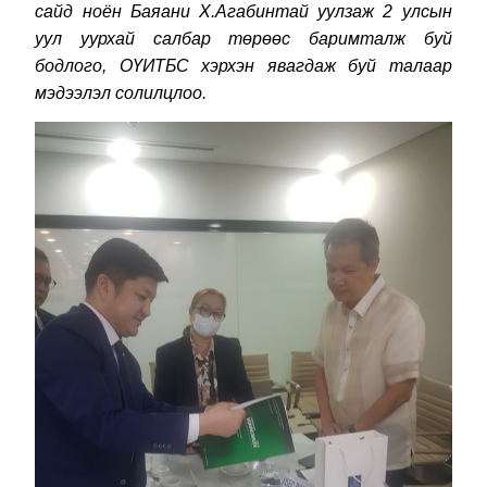
сайд ноён Баяани Х.Агабинтай уулзаж 2 улсын
уул уурхай салбар төрөөс баримталж буй
бодлого, ОҮИТБС хэрхэн явагдаж буй талаар
мэдээлэл солилцлоо.