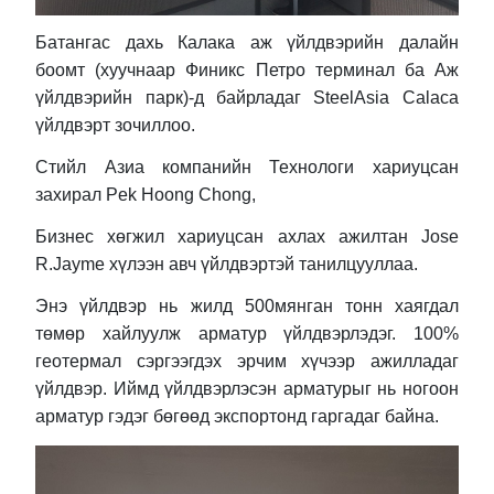
Батангас дахь Калака аж үйлдвэрийн далайн
боомт (хуучнаар Финикс Петро терминал ба Аж
үйлдвэрийн парк)
-д байрладаг
SteelAsia Calaca
үйлдвэрт зочиллоо.
Стийл Азиа компанийн Технологи хариуцсан
захирал
Pek Hoong Chong,
Бизнес хөгжил хариуцсан ахлах ажилтан
Jose
R.Jayme
хүлээн авч үйлдвэртэй танилцууллаа.
Энэ үйлдвэр нь жилд 500мянган тонн хаягдал
төмөр хайлуулж арматур үйлдвэрлэдэг. 100
%
геотермал сэргээгдэх эрчим хүчээр ажилладаг
үйлдвэр. Иймд үйлдвэрлэсэн арматурыг нь ногоон
арматур гэдэг бөгөөд экспортонд гаргадаг байна.