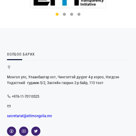
ХОЛБОО БАРИХ
Монгол улс, Улаанбаатар хот, Чингэлтэй дүүрэг 4-р хороо, Нэгдсэн
Үндэстний гудамж-5/2, Засгийн газрын 2-р байр, 113 тоот
+976-11-70110525
secretariat@eitimongolia.mn