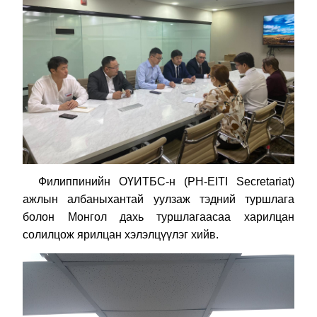
Филиппинийн ОҮИТБС-н (PH-EITI Secretariat)
ажлын албаныхантай уулзаж тэдний туршлага
болон Монгол дахь туршлагаасаа харилцан
солилцож ярилцан хэлэлцүүлэг хийв.