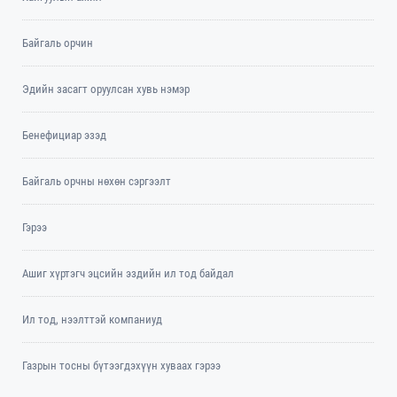
Байгаль орчин
Эдийн засагт оруулсан хувь нэмэр
Бенефициар эзэд
Байгаль орчны нөхөн сэргээлт
Гэрээ
Ашиг хүртэгч эцсийн эздийн ил тод байдал
Ил тод, нээлттэй компаниуд
Газрын тосны бүтээгдэхүүн хуваах гэрээ