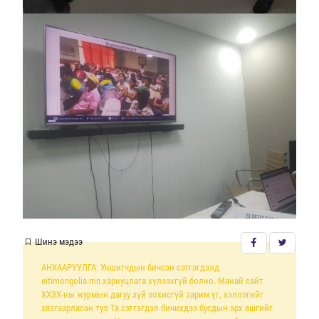
Шинэ мэдээ
АНХААРУУЛГА: Уншигчдын бичсэн сэтгэгдэлд
eitimongolia.mn хариуцлага хүлээхгүй болно. Манай сайт
ХХЗХ-ны журмын дагуу зүй зохисгүй зарим үг, хэллэгийг
хязгаарласан тул Та сэтгэгдэл бичихдээ бусдын эрх ашгийг