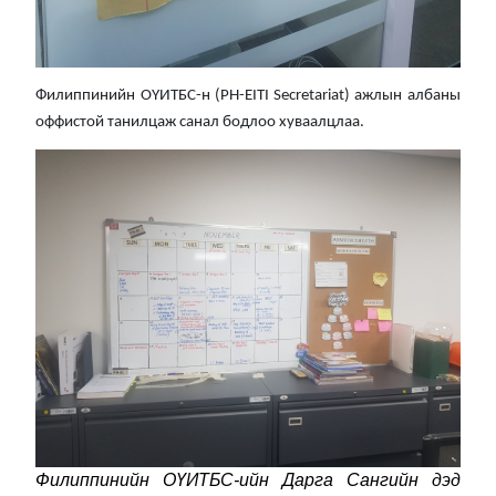
Филиппинийн ОҮИТБС-н (PH-EITI Secretariat) ажлын албаны
оффистой танилцаж санал бодлоо хуваалцлаа.
Филиппинийн ОҮИТБС-ийн Дарга Сангийн дэд