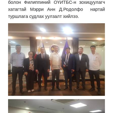
болон Филиппиний ОҮИТБС-н зохицуулагч
хатагтай Мэрри Анн Д.Родолфо нартай
туршлага судлах уулзалт хийлээ.