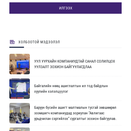
ИЛГЭЭХ
ХОЛБООТОЙ МЭДЭЭЛЭЛ
УУЛ УУРХАЙН КОМПАНИУДТАЙ САНАЛ СОЛИЛЦОХ
УУЛЗАЛТ ЗОХИОН БАЙГУУЛАГДЛАА
Байгалийн нөөц ашиглалтын ил тод байдлын
хуулийн хэлэлцүүлэг
Баруун бүсийн ашигт малтмалын тусгай зөвшөөрөл
эзэмшигч компаниудад зориулан “Авлигаас
урьдчилан сэргийлэх” сургалтыг зохион байгуулав.