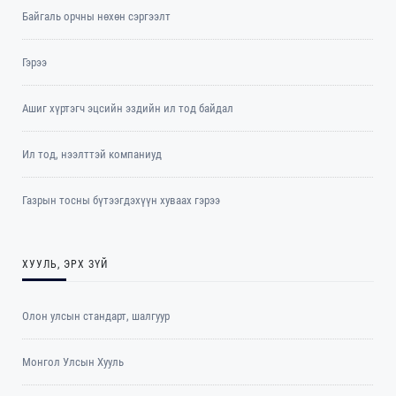
Байгаль орчны нөхөн сэргээлт
Гэрээ
Ашиг хүртэгч эцсийн эздийн ил тод байдал
Ил тод, нээлттэй компаниуд
Газрын тосны бүтээгдэхүүн хуваах гэрээ
ХУУЛЬ, ЭРХ ЗҮЙ
Олон улсын стандарт, шалгуур
Монгол Улсын Хууль