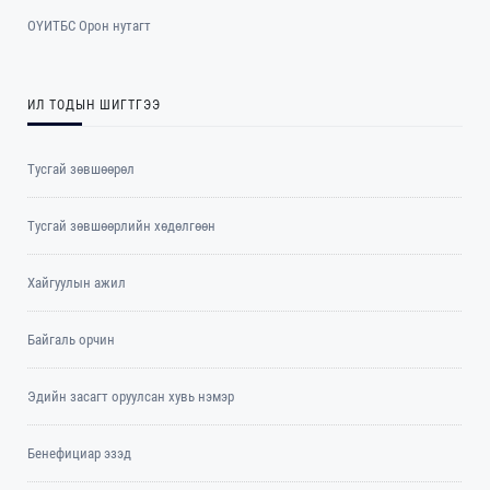
ОYИТБС Орон нутагт
ИЛ ТОДЫН ШИГТГЭЭ
Тусгай зөвшөөрөл
Тусгай зөвшөөрлийн хөдөлгөөн
Хайгуулын ажил
Байгаль орчин
Эдийн засагт оруулсан хувь нэмэр
Бенефициар эзэд