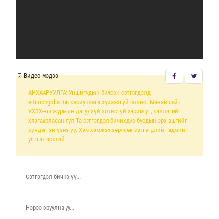
Видео мэдээ
АНХААРУУЛГА: Уншигчдын бичсэн сэтгэгдэлд
eitimongolia.mn хариуцлага хүлээхгүй болно. Манай сайт
ХХЗХ-ны журмын дагуу зүй зохисгүй зарим үг, хэллэгийг
хязгаарласан тул Та сэтгэгдэл бичихдээ бусдын эрх ашгийг
хүндэтгэн үзнэ үү. Хэм хэмжээ зөрчсөн сэтгэгдлийг админ
устгах эрхтэй.