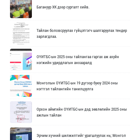
Багануур ХК дээр сургалт хийв.
Тайлан боловсруулах гүйцэтгэгч шалгаруулах тендер
зарлагдлаа.
ОҮИТБС-ын 2025 оны тайлангаа гаргах аж ахуйн
нэгжийн удирдлагын анхааралд
Монголын ОҮИТБС-ын 19 дүгээр буюу 2024 оны
нэгтгэл тайлангийн танилцуулга
Орхон аймгийн ОҮИТБС-ын дэд зөвлөлийн 2025 оны
ажлын тайлан
Эрчим хүчний шилжилтийг урагшлуулах нь; Монгол