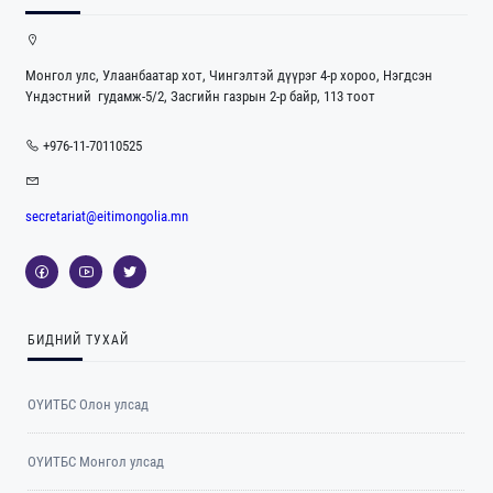
Монгол улс, Улаанбаатар хот, Чингэлтэй дүүрэг 4-р хороо, Нэгдсэн
Үндэстний гудамж-5/2, Засгийн газрын 2-р байр, 113 тоот
+976-11-70110525
secretariat@eitimongolia.mn
БИДНИЙ ТУХАЙ
ОҮИТБС Олон улсад
ОYИТБС Монгол улсад