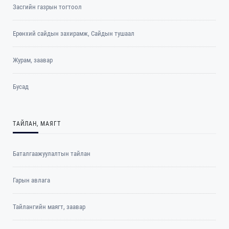
Засгийн газрын тогтоол
Ерөнхий сайдын захирамж, Сайдын тушаал
Журам, заавар
Бусад
ТАЙЛАН, МАЯГТ
Баталгаажуулалтын тайлан
Гарын авлага
Тайлангийн маягт, заавар