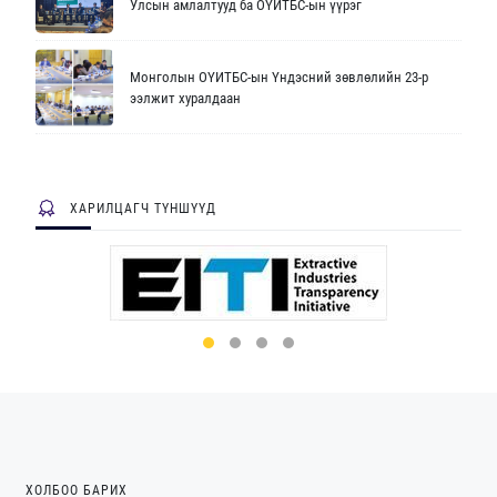
Улсын амлалтууд ба ОҮИТБС-ын үүрэг
Монголын ОҮИТБС-ын Үндэсний зөвлөлийн 23-р
ээлжит хуралдаан
ХАРИЛЦАГЧ ТҮНШҮҮД
ХОЛБОО БАРИХ