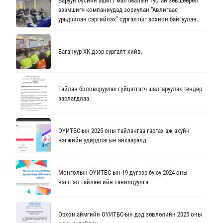
Баруун бүсийн ашигт малтмалын тусгай зөвшөөрөл
эзэмшигч компаниудад зориулан “Авлигаас
урьдчилан сэргийлэх” сургалтыг зохион байгуулав.
Багануур ХК дээр сургалт хийв.
Тайлан боловсруулах гүйцэтгэгч шалгаруулах тендер
зарлагдлаа.
ОҮИТБС-ын 2025 оны тайлангаа гаргах аж ахуйн
нэгжийн удирдлагын анхааралд
Монголын ОҮИТБС-ын 19 дүгээр буюу 2024 оны
нэгтгэл тайлангийн танилцуулга
Орхон аймгийн ОҮИТБС-ын дэд зөвлөлийн 2025 оны