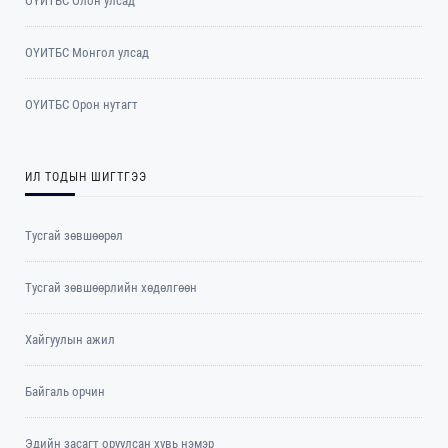
ОҮИТБС Олон улсад
ОYИТБС Монгол улсад
ОYИТБС Орон нутагт
ИЛ ТОДЫН ШИГТГЭЭ
Тусгай зөвшөөрөл
Тусгай зөвшөөрлийн хөдөлгөөн
Хайгуулын ажил
Байгаль орчин
Эдийн засагт оруулсан хувь нэмэр