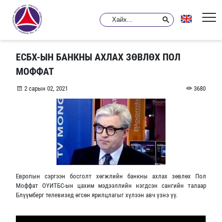
ЕСБХ-ЫН БАНКНЫ АХЛАХ ЗӨВЛӨХ ПОЛ
МОФФАТ
2 сарын 02, 2021
3680
Европын сэргээн босголт хөгжлийн банкны ахлах зөвлөх Пол
Моффат ОҮИТБС-ын цахим мэдээллийн нэгдсэн сангийн талаар
Блүүмберг телевизед өгсөн ярилцлагыг хүлээн авч үзнэ үү.