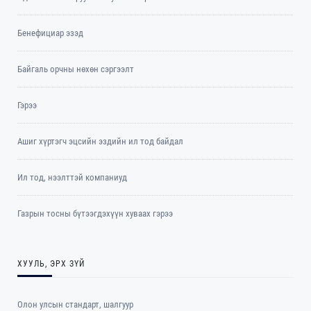
Бенефициар эзэд
Байгаль орчны нөхөн сэргээлт
Гэрээ
Ашиг хүртэгч эцсийн эздийн ил тод байдал
Ил тод, нээлттэй компаниуд
Газрын тосны бүтээгдэхүүн хуваах гэрээ
ХУУЛЬ, ЭРХ ЗҮЙ
Олон улсын стандарт, шалгуур