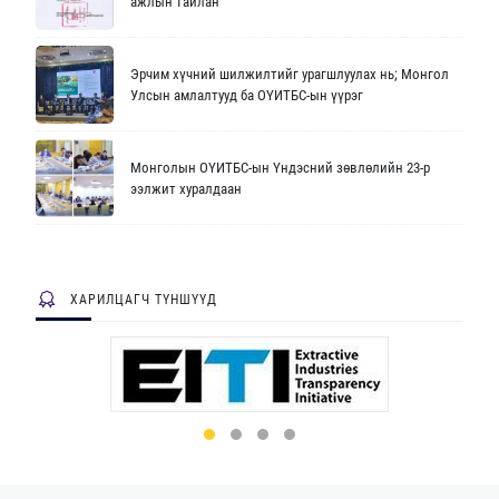
ажлын тайлан
Эрчим хүчний шилжилтийг урагшлуулах нь; Монгол
Улсын амлалтууд ба ОҮИТБС-ын үүрэг
Монголын ОҮИТБС-ын Үндэсний зөвлөлийн 23-р
ээлжит хуралдаан
ХАРИЛЦАГЧ ТҮНШҮҮД