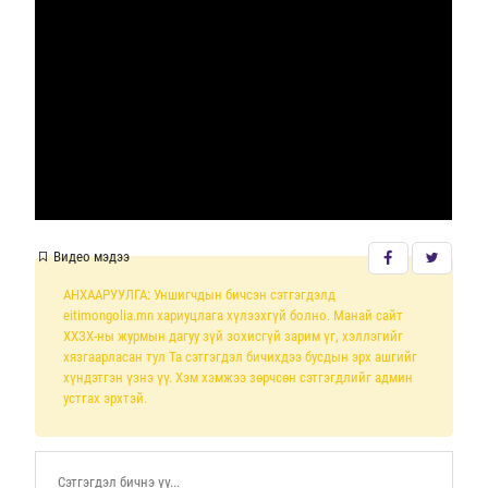
Видео мэдээ
АНХААРУУЛГА: Уншигчдын бичсэн сэтгэгдэлд
eitimongolia.mn хариуцлага хүлээхгүй болно. Манай сайт
ХХЗХ-ны журмын дагуу зүй зохисгүй зарим үг, хэллэгийг
хязгаарласан тул Та сэтгэгдэл бичихдээ бусдын эрх ашгийг
хүндэтгэн үзнэ үү. Хэм хэмжээ зөрчсөн сэтгэгдлийг админ
устгах эрхтэй.