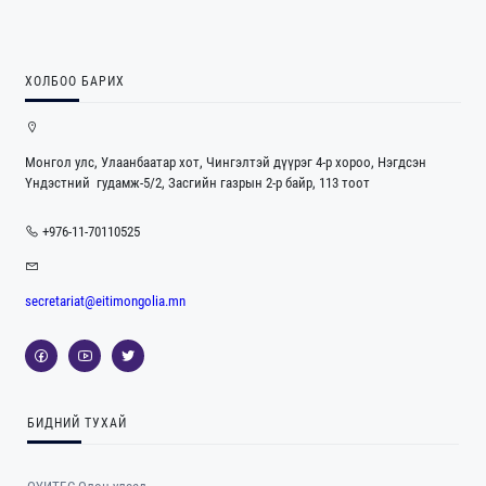
ХОЛБОО БАРИХ
Монгол улс, Улаанбаатар хот, Чингэлтэй дүүрэг 4-р хороо, Нэгдсэн
Үндэстний гудамж-5/2, Засгийн газрын 2-р байр, 113 тоот
+976-11-70110525
secretariat@eitimongolia.mn
БИДНИЙ ТУХАЙ