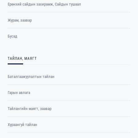
Ерөнхий сайдын захирамж, Сайдын тушаал
Журам, заавар
Бусад
ТАЙЛАН, МАЯГТ
Баталгаажуулалтын тайлан
Гарын авлага
Тайлангийн маягт, заавар
Хураангуй тайлан