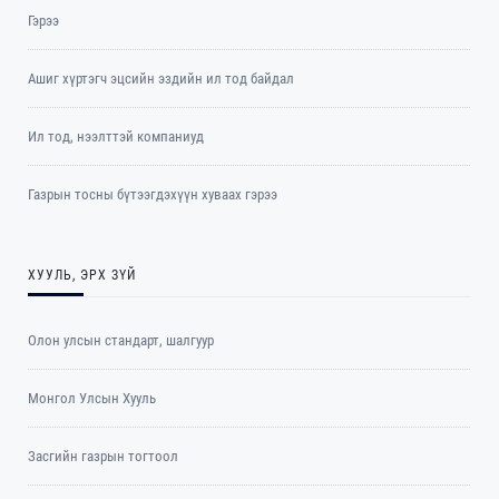
Гэрээ
Ашиг хүртэгч эцсийн эздийн ил тод байдал
Ил тод, нээлттэй компаниуд
Газрын тосны бүтээгдэхүүн хуваах гэрээ
ХУУЛЬ, ЭРХ ЗҮЙ
Олон улсын стандарт, шалгуур
Монгол Улсын Хууль
Засгийн газрын тогтоол