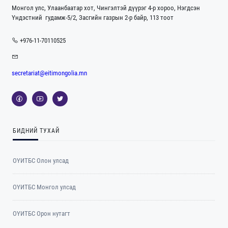
Монгол улс, Улаанбаатар хот, Чингэлтэй дүүрэг 4-р хороо, Нэгдсэн
Үндэстний гудамж-5/2, Засгийн газрын 2-р байр, 113 тоот
+976-11-70110525
secretariat@eitimongolia.mn
БИДНИЙ ТУХАЙ
ОҮИТБС Олон улсад
ОYИТБС Монгол улсад
ОYИТБС Орон нутагт