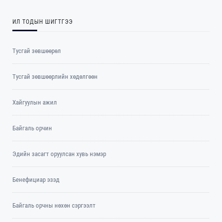
ИЛ ТОДЫН ШИГТГЭЭ
Тусгай зөвшөөрөл
Тусгай зөвшөөрлийн хөдөлгөөн
Хайгуулын ажил
Байгаль орчин
Эдийн засагт оруулсан хувь нэмэр
Бенефициар эзэд
Байгаль орчны нөхөн сэргээлт