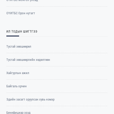
ОYИТБС Орон нутагт
ИЛ ТОДЫН ШИГТГЭЭ
Тусгай зөвшөөрөл
Тусгай зөвшөөрлийн хөдөлгөөн
Хайгуулын ажил
Байгаль орчин
Эдийн засагт оруулсан хувь нэмэр
Бенефициар эзэд