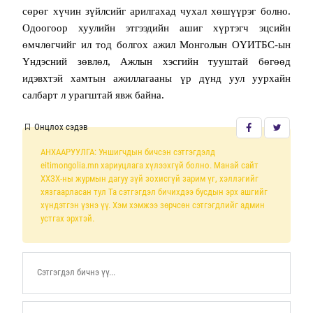
сөрөг хүчин зүйлсийг арилгахад чухал хөшүүрэг болно.
О
доогоор хуулийн этгээдийн ашиг хүртэгч эцсийн
өмчлөгчийг ил тод болгох ажил Монголын ОҮИТБС-ын
Үндэсний зөвлөл, Ажлын хэсгийн тууштай бөгөөд
идэвхтэй хамтын ажиллагааны үр дүнд уул уурхайн
салбарт
л
урагштай явж байна.
Онцлох сэдэв
АНХААРУУЛГА: Уншигчдын бичсэн сэтгэгдэлд
eitimongolia.mn хариуцлага хүлээхгүй болно. Манай сайт
ХХЗХ-ны журмын дагуу зүй зохисгүй зарим үг, хэллэгийг
хязгаарласан тул Та сэтгэгдэл бичихдээ бусдын эрх ашгийг
хүндэтгэн үзнэ үү. Хэм хэмжээ зөрчсөн сэтгэгдлийг админ
устгах эрхтэй.