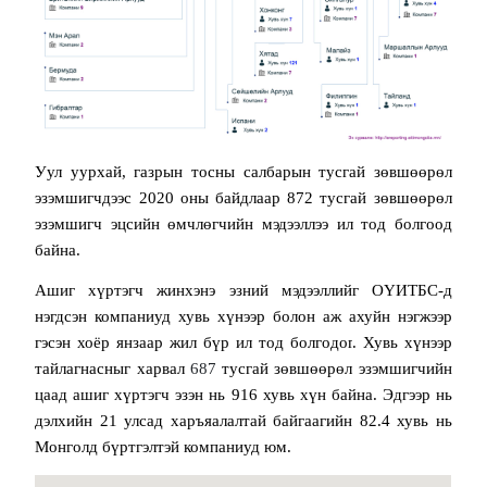
Уул уурхай, газрын тосны салбарын тусгай зөвшөөрөл
эзэмшигчдээс 2020 оны байдлаар
872 тусгай зөвшөөрөл
эзэмшигч эцсийн өмчлөгчийн мэдээллээ
ил тод бол
г
оод
байна.
Ашиг хүртэгч жинхэнэ эзний мэдээллийг ОҮИТБС-д
нэгдсэн компаниуд хувь хүнээр болон аж ахуйн нэгжээр
гэсэн хоёр янзаар жил бүр
ил тод болгодог
. Хувь хүнээр
тайлагнасныг харвал
687
тусгай зөвшөөрөл эзэмшигчийн
цаад ашиг хүртэгч эзэн нь
916
хувь хүн байна. Эдгээр нь
дэлхийн 21 улсад харъяалалтай байгаагийн 82.4 хувь нь
Монго
лд бүртгэлтэй компаниуд юм.