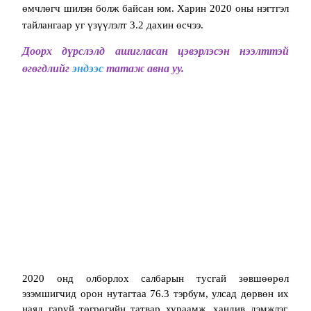
өмчлөгч шилэн болж байсан юм. Харин 2020 оны нэгтгэл
тайлангаар уг үзүүлэлт 3.2 дахин өсчээ.
Доорх дүрслэлд ашигласан цэвэрлэсэн нээлттэй
өгөгдлийг
эндээс
татаж авна уу.
2020 онд олборлох салбарын тусгай зөвшөөрөл
эзэмшигчид орон нутагтаа 76.3 тэрбум, улсад дөрвөн их
наяд гаруй төгрөгийн татвар хураамж, хандив дэмжлэг,