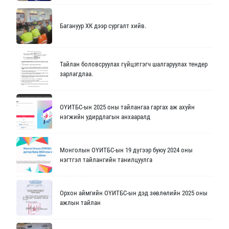
Багануур ХК дээр сургалт хийв.
Тайлан боловсруулах гүйцэтгэгч шалгаруулах тендер
зарлагдлаа.
ОҮИТБС-ын 2025 оны тайлангаа гаргах аж ахуйн
нэгжийн удирдлагын анхааралд
Монголын ОҮИТБС-ын 19 дүгээр буюу 2024 оны
нэгтгэл тайлангийн танилцуулга
Орхон аймгийн ОҮИТБС-ын дэд зөвлөлийн 2025 оны
ажлын тайлан