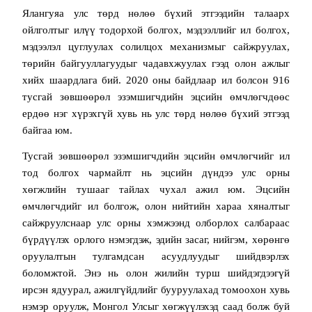
Ялангуяа улс төрд нөлөө бүхий этгээдийн талаарх
ойлголтыг илүү тодорхой болгох, мэдээллийг ил болгох,
мэдээлэл цуглуулах солилцох механизмыг сайжруулах,
төрийн байгууллагуудыг чадавхжуулах гээд олон ажлыг
хийх шаардлага бий. 2020 оны байдлаар ил болсон 916
тусгай зөвшөөрөл эзэмшигчдийн эцсийн өмчлөгчдөөс
ердөө нэг хүрэхгүй хувь нь улс төрд нөлөө бүхий этгээд
байгаа юм.
Тусгай зөвшөөрөл эзэмшигчдийн эцсийн өмчлөгчийг ил
тод болгох чармайлт нь эцсийн дүндээ улс орны
хөгжлийн тушааг тайлах чухал ажил юм. Эцсийн
өмчлөгчдийг ил болгож, олон нийтийн хараа хяналтыг
сайжруулснаар улс орны хэмжээнд олборлох салбараас
бүрдүүлэх орлого нэмэгдэж, эдийн засаг, нийгэм, хөрөнгө
оруулалтын тулгамдсан асуудлуудыг шийдвэрлэх
боломжтой. Энэ нь олон жилийн турш шийдэгдээгүй
ирсэн ядуурал, ажилгүйдлийг бууруулахад томоохон хувь
нэмэр оруулж, Монгол Улсыг хөгжүүлэхэд саад болж буй