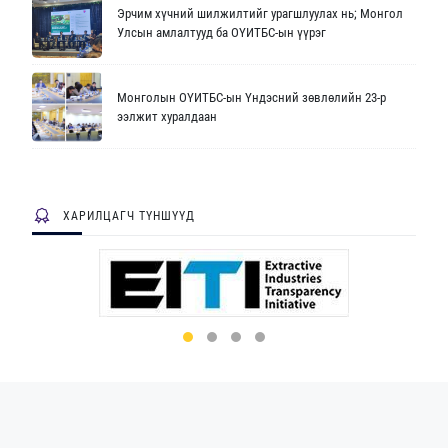
Эрчим хүчний шилжилтийг урагшлуулах нь; Монгол
Улсын амлалтууд ба ОҮИТБС-ын үүрэг
Монголын ОҮИТБС-ын Үндэсний зөвлөлийн 23-р
ээлжит хуралдаан
ХАРИЛЦАГЧ ТҮНШҮҮД