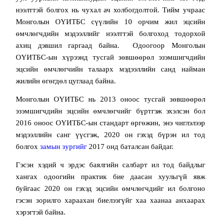
нээлттэй болгох нь чухал ач холбогдолтой. Тийм учраас
Монголын ОҮИТБС сүүлийн 10 орчим жил эцсийн
өм
члөгчдийн мэдээллийг нээлттэй болгоход тодорхой
ахиц дэвшил гаргаад байна. Одоогоор Монголын
ОҮИТБС-ын хүрээнд тусгай зөвшөөрөл эзэмшигчдийн
эцсийн өмчлөгчийн талаарх мэдээллийн санд
найман
жилийн өгөгдөл цуглаад байна.
Монголын ОҮИТБС нь 2013 оноос тусгай зөвшөөрөл
эзэмшигчдийн эцсийн өмчлөгчийг бүртгэж эхэлсэн бол
2016 оноос ОҮИТБС-ын стандарт өргөжин, энэ чиглэлээр
мэдээллийн санг үүсгэж, 2020 он гэхэд бүрэн ил тод
болгох
замын зургийг
2017 онд баталсан байдаг.
Гэсэн хэдий ч эрдэс баялгийн салбарт ил тод байдлыг
хангах одоогийн практик бие даасан хуульгүй явж
буйгаас 2020 он гэхэд эцсийн өмчлөгчдийг ил болгоно
гэсэн зорилго хараахан биелээгүйг хаа хаанаа анхаарах
хэрэгтэй байна.