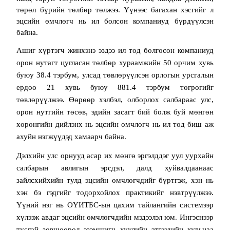
төрөл бүрийн төлбөр төлжээ. Үүнээс багахан хэсгийг л
эцсийн өмчлөгч нь ил болсон компаниуд бүрдүүлсэн
байна.
Ашиг хүртэгч жинхэнэ эздээ ил тод болгосон компаниуд
орон нутагт цугласан төлбөр хураамжийн 50 орчим хувь
буюу 38.4 тэрбум, улсад төвлөрүүлсэн орлогын урсгалын
ердөө 21 хувь буюу 881.4 тэрбум төгрөгийг
төвлөрүүлжээ. Өөрөөр хэлбэл, олборлох салбараас улс,
орон нутгийн төсөв, эдийн засагт бий болж буй мөнгөн
хөрөнгийн дийлэнх нь эцсийн өмчлөгч нь ил тод биш аж
ахуйн нэгжүүдэд хамаарч байна.
Дэлхийн улс орнууд асар их мөнгө эргэлддэг уул уурхайн
салбарын авлигын эрсдэл, далд хуйвалдаанаас
зайлсхийхийн тулд эцсийн өмчлөгчдийг бүртгэж, хэн нь
хэн бэ гэдгийг тодорхойлох практикийг нэвтрүүлжээ.
Үүний нэг нь ОҮИТБС-ын цахим тайлангийн системээр
хүлээж авдаг эцсийн өмчлөгчдийн мэдээлэл юм. Ингэснээр
тусгай зөвшөөрөл эзэмшигч хуулийн этгээдийн хувьцаа