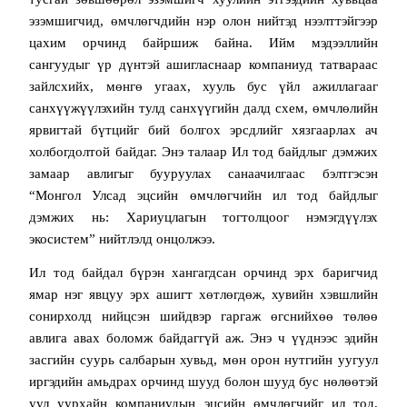
эзэмшигчид, өмчлөгчдийн нэр олон нийтэд нээлттэйгээр
цахим орчинд байршиж байна. Ийм мэдээллийн
сангуудыг үр дүнтэй ашигласнаар компаниуд татвараас
зайлсхийх, мөнгө угаах, хууль бус үйл ажиллагааг
санхүүжүүлэхийн тулд санхүүгийн далд схем, өмчлөлийн
ярвигтай бүтцийг бий болгох эрсдлийг хязгаарлах ач
холбогдолтой байдаг. Энэ талаар Ил тод байдлыг дэмжих
замаар авлигыг бууруулах санаачилгаас бэлтгэсэн
“Монгол Улсад эцсийн өмчлөгчийн ил тод байдлыг
дэмжих нь: Хариуцлагын тогтолцоог нэмэгдүүлэх
экосистем” нийтлэлд онцолжээ.
Ил тод байдал бүрэн хангагдсан орчинд эрх баригчид
ямар нэг явцуу эрх ашигт хөтлөгдөж, хувийн хэвшлийн
сонирхолд нийцсэн шийдвэр гаргаж өгснийхөө төлөө
авлига авах боломж байдаггүй аж. Энэ ч үүднээс эдийн
засгийн суурь салбарын хувьд, мөн орон нутгийн уугуул
иргэдийн амьдрах орчинд шууд болон шууд бус нөлөөтэй
уул уурхайн компаниудын эцсийн өмчлөгчийг ил тод,