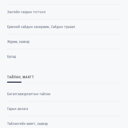
Засгийн газрын тогтоол
Ерөнхий сайдын захирамж, Сайдын тушаал
Журам, заавар
Бусад
ТАЙЛАН, МАЯГТ
Баталгаажуулалтын тайлан
Гарын авлага
Тайлангийн маягт, заавар