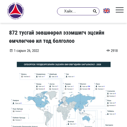
872 тусгай зөвшөөрөл эзэмшигч эцсийн
өмчлөгчөө ил тод болголоо
1 сарын 26, 2022
2918