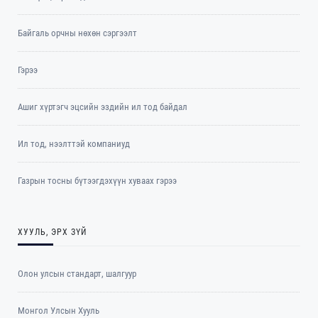
Байгаль орчны нөхөн сэргээлт
Гэрээ
Ашиг хүртэгч эцсийн эздийн ил тод байдал
Ил тод, нээлттэй компаниуд
Газрын тосны бүтээгдэхүүн хуваах гэрээ
ХУУЛЬ, ЭРХ ЗҮЙ
Олон улсын стандарт, шалгуур
Монгол Улсын Хууль