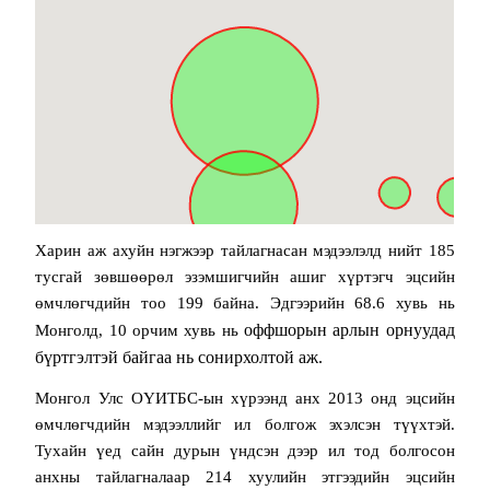
Харин аж ахуйн нэгжээр тайлагнасан мэдээлэлд нийт
185
тусгай зөвшөөрөл эзэмшигчийн ашиг хүртэгч эцсийн
өмчлөгчдийн тоо
199
байна. Эдгээрийн 68.6 хувь нь
оффшорын арлын орнуудад
Монголд, 10 орчим хувь нь
бүртгэлтэй байгаа нь сонирхолтой аж.
Монгол Улс ОҮИТБС-ын хүрээнд анх 2013 онд эцсийн
өмчлөгчдийн мэдээллийг ил болгож эхэлсэн түүхтэй.
Тухайн үед сайн дурын үндсэн дээр ил тод болгосон
анхны тайлагналаар 214 хуулийн этгээдийн эцсийн