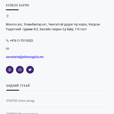
ХОЛБОО БАРИХ
Монгол улс, Улаанбаатар хот, Чингэлтэй дүүрэг 4-р хороо, Нэгдсэн
Үндэстний гудамж-5/2, Засгийн газрын 2-р байр, 113 тоот
+976-11-70110525
secretariat@eitimongolia.mn
БИДНИЙ ТУХАЙ
ОҮИТБС Олон улсад
ОYИТБС Монгол улсад