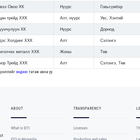
вээ Овоо ХК
Нүүрс
Говьсүмбэр
цан трейд ХХК
Алт, нүүрс
Увс, Хэнтий
уунчулуун ХК
Нүүрс
Дорнод
дэс Холдинг ХХК
Алт
Сэлэнгэ
нголчех металл ХХК
Жонш
Төв
нор Трейд ХХК
Алт
Сэлэнгэ, Төв
дээллийг
эндээс
татаж авна уу.
ABOUT
TRANSPARENCY
L
What is EITI
Licenses
Th
ct
EITI in Mongolia
Production and sales
La