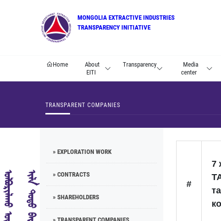
MONGOLIA EXTRACTIVE INDUSTRIES
TRANSPARENCY INITIATIVE
Home
About
Transparency
Media
EITI
center
TRANSPARENT COMPANIES
» EXPLORATION WORK
7
» CONTRACTS
Т
#
та
» SHAREHOLDERS
к
» TRANSPARENT COMPANIES