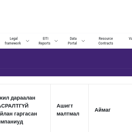
Legal
EITI
Data
Resource
Va
framework
Reports
Portal
Contracts
 жил дараалан
АСРАЛТГҮЙ
Ашигт
Аймаг
йлан гаргасан
малтмал
омпаниуд