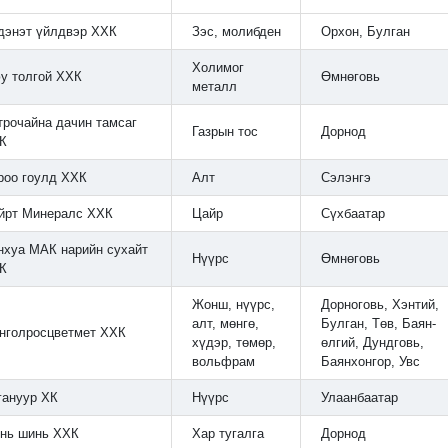
дэнэт үйлдвэр ХХК
Зэс, молибден
Орхон, Булган
Холимог
у толгой ХХК
Өмнөговь
металл
трочайна дачин тамсаг
Газрын тос
Дорнод
К
роо гоулд ХХК
Алт
Сэлэнгэ
йрт Минералс ХХК
Цайр
Сүхбаатар
нхуа МАК нарийн сухайт
Нүүрс
Өмнөговь
К
Жонш, нүүрс,
Дорноговь, Хэнтий,
алт, мөнгө,
Булган, Төв, Баян-
нголросцветмет ХХК
хүдэр, төмөр,
өлгий, Дундговь,
вольфрам
Баянхонгор, Увс
гануур ХК
Нүүрс
Улаанбаатар
нь шинь ХХК
Хар тугалга
Дорнод