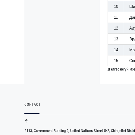
10
Ши
11
Да
12
Ад
13
Эр
14
Мо
15
Со
Дэлгэрэнгүй мэ
CONTACT
#113, Government Building 2, United Nations Street-5/2, Chingeltei Distri