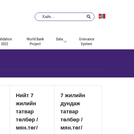
lidation
World Bank
Data
Grievance
2022
Project
System
Нийт 7
7 жилийн
жилийн
дундаж
татвар
татвар
төлбөр /
төлбөр /
мян.төг/
мян.төг/