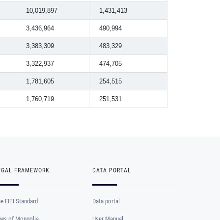
10,019,897
1,431,413
3,436,964
490,994
3,383,309
483,329
3,322,937
474,705
1,781,605
254,515
1,760,719
251,531
EGAL FRAMEWORK
DATA PORTAL
e EITI Standard
Data portal
ws of Mongolia
User Manual