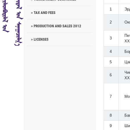
1
Эр
» TAX AND FEES
2
Ою
» PRODUCTION AND SALES 2012
Пе
3
» LICENSES
ХХ
4
Бо
5
Ца
Чи
6
ХХ
7
Мо
8
Ба
9
Ши