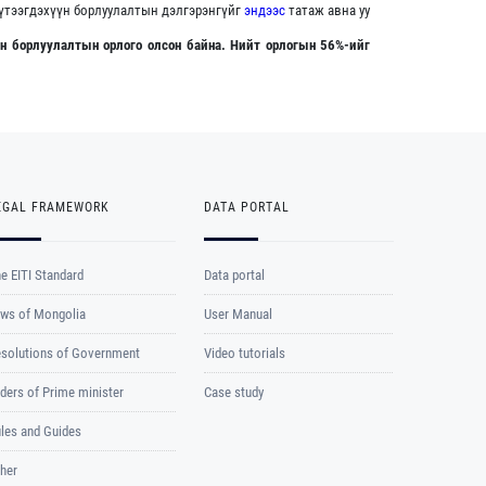
үтээгдэхүүн борлуулалтын дэлгэрэнгүйг
эндээс
татаж авна уу
н борлуулалтын орлого олсон байна. Нийт орлогын 56%-ийг
EGAL FRAMEWORK
DATA PORTAL
e EITI Standard
Data portal
ws of Mongolia
User Manual
solutions of Government
Video tutorials
ders of Prime minister
Case study
les and Guides
her