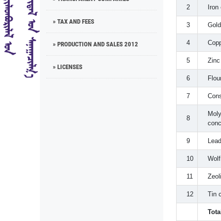
2
Iron
» TAX AND FEES
3
Gold
4
Copp
» PRODUCTION AND SALES 2012
5
Zinc
» LICENSES
6
Flou
7
Cons
Mol
8
conc
9
Lead
10
Wolf
11
Zeoli
12
Tin 
Tota