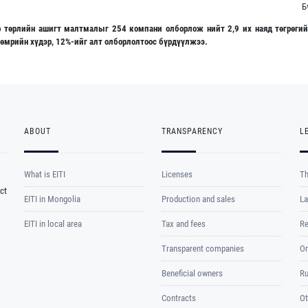
Б
р төрлийн ашигт малтмалыг 254 компани олборлож нийт 2,9 их наяд төгрөгий
төмрийн хүдэр, 12%-ийг алт олборлолтоос бүрдүүлжээ.
ABOUT
TRANSPARENCY
L
What is EITI
Licenses
Th
ct
EITI in Mongolia
Production and sales
La
EITI in local area
Tax and fees
Re
Transparent companies
Or
Beneficial owners
Ru
Contracts
Ot