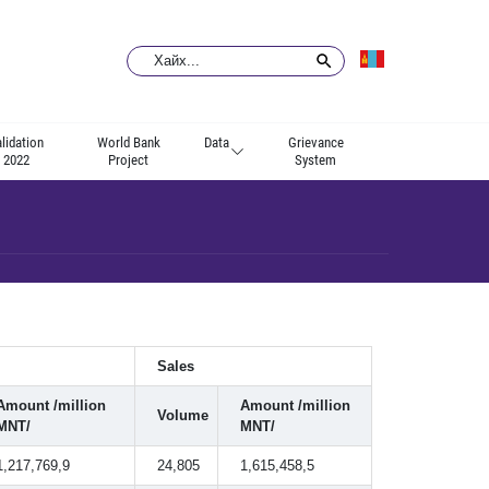
lidation
World Bank
Data
Grievance
2022
Project
System
Sales
Amount /million
Amount /million
Volume
MNT/
MNT/
1,217,769,9
24,805
1,615,458,5