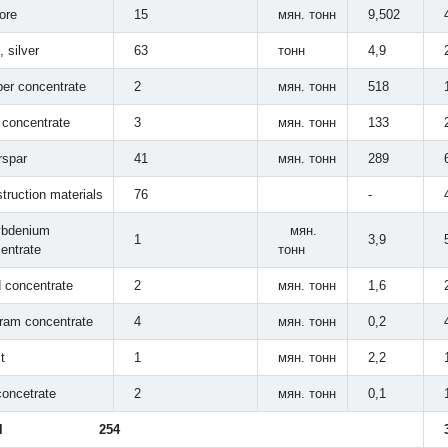
 ore
15
мян. тонн
9,502
, silver
63
тонн
4,9
er concentrate
2
мян. тонн
518
 concentrate
3
мян. тонн
133
rspar
41
мян. тонн
289
truction materials
76
-
ybdenium
мян.
1
3,9
entrate
тонн
 concentrate
2
мян. тонн
1,6
ram concentrate
4
мян. тонн
0,2
t
1
мян. тонн
2,2
concetrate
2
мян. тонн
0,1
l
254