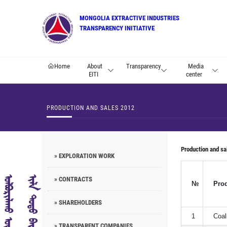
MONGOLIA EXTRACTIVE INDUSTRIES
TRANSPARENCY INITIATIVE
Home
About
Transparency
Media
EITI
center
PRODUCTION AND SALES 2012
Production and sa
» EXPLORATION WORK
» CONTRACTS
№
Pro
» SHAREHOLDERS
1
Coal
» TRANSPARENT COMPANIES