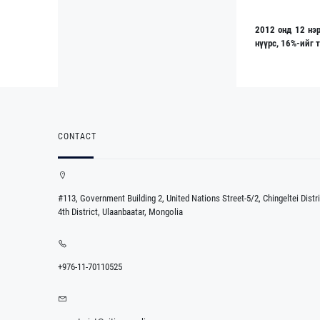
2012 онд 12 нэ
нүүрс, 16%-ийг 
CONTACT
#113, Government Building 2, United Nations Street-5/2, Chingeltei Distri
4th District, Ulaanbaatar, Mongolia
+976-11-70110525