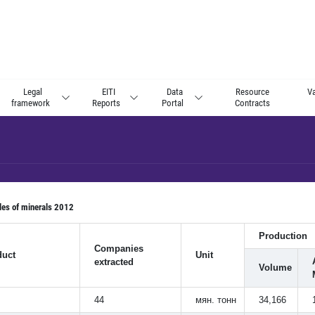
Legal
EITI
Data
Resource
Va
framework
Reports
Portal
Contracts
les of minerals 2012
Production
Companies
duct
Unit
extracted
Volume
44
мян. тонн
34,166